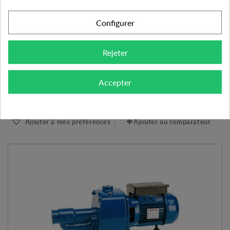
705.67 €
Configurer
AJOUTER AU PANIER
Rejeter
VOIR LE PRODUIT
Accepter
Expédié sous 48-72h
Ajouter à mes préférences
Ajouter au comparateur