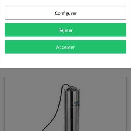
POMPE DE PUITS MXSM 305 0,75 KW TOUT INOX - CALPEDA
Configurer
831.60 €
Rejeter
AJOUTER AU PANIER
VOIR LE PRODUIT
Accepter
Expédié sous 48-72h
Ajouter à mes préférences
Ajouter au comparateur