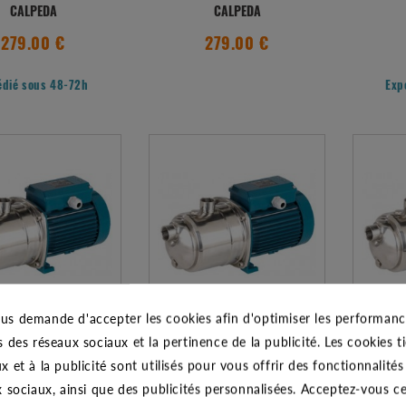
CALPEDA
CALPEDA
279.00 €
279.00 €
édié sous 48-72h
Exp
us demande d'accepter les cookies afin d'optimiser les performance
 NGX 2 T 0,45 KW -
POMPE NGX 2/80 M 0,45 KW -
POMPE
s des réseaux sociaux et la pertinence de la publicité. Les cookies ti
CALPEDA
CALPEDA
x et à la publicité sont utilisés pour vous offrir des fonctionnalité
223.25 €
254.70 €
x sociaux, ainsi que des publicités personnalisées. Acceptez-vous c