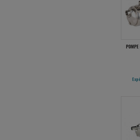
POMPE N
Exp