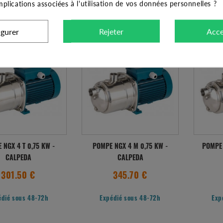
implications associées à l'utilisation de vos données personnelles ?
édié sous 48-72h
Expédié sous 48-72h
Exp
igurer
Rejeter
Acce
 NGX 4 T 0,75 KW -
POMPE NGX 4 M 0,75 KW -
POMPE 
CALPEDA
CALPEDA
301.50 €
345.70 €
édié sous 48-72h
Expédié sous 48-72h
Exp