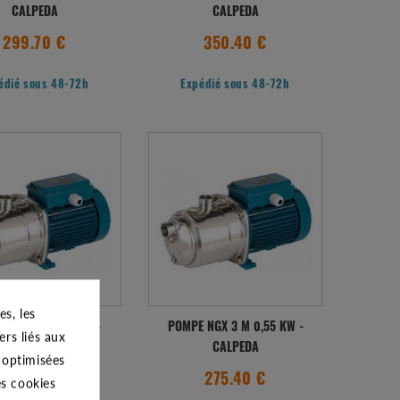
CALPEDA
CALPEDA
299.70 €
350.40 €
édié sous 48-72h
Expédié sous 48-72h
s, les
 NGX 3 T 0,55 KW -
POMPE NGX 3 M 0,55 KW -
ers liés aux
CALPEDA
CALPEDA
s optimisées
281.70 €
275.40 €
es cookies