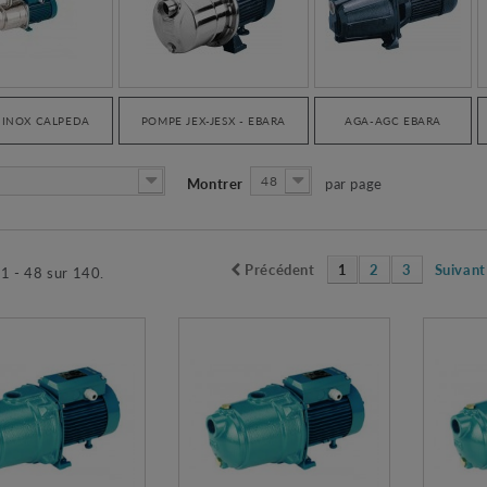
 INOX CALPEDA
POMPE JEX-JESX - EBARA
AGA-AGC EBARA
48
Montrer
par page
Précédent
1
2
3
Suivant
 1 - 48 sur 140.