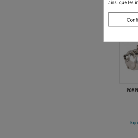
ainsi que les 
Exp
Conf
POMPE
Exp