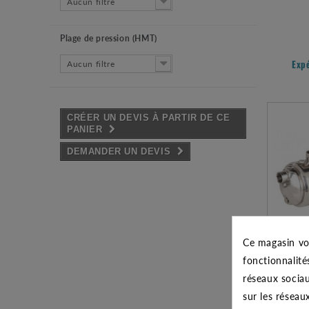
Aucun filtre
Plage de pression (HMT)
Aucun filtre
Exp
CRÉER UN DEVIS À PARTIR DE CE
PANIER
DEMANDER UN DEVIS
Ce magasin vo
POMPE
fonctionnalité
réseaux sociau
sur les réseau