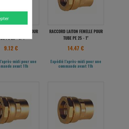
pter
 LAITON FEMELLE POUR
RACCORD LAITON FEMELLE POUR
BE PE 25 - 3/4"
TUBE PE 25 - 1"
9.12 €
14.47 €
l'après-midi pour une
Expédié l'après-midi pour une
mande avant 11h
commande avant 11h