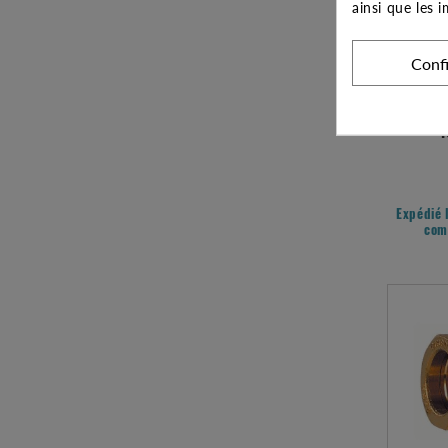
ainsi que les 
Conf
RACCOR
T
Expédié 
com