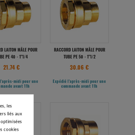
D LAITON MÂLE POUR
RACCORD LAITON MÂLE POUR
BE PE 40 - 1"1/4
TUBE PE 50 - 1"1/2
21.74 €
30.06 €
l'après-midi pour une
Expédié l'après-midi pour une
mande avant 11h
commande avant 11h
s, les
ers liés aux
s optimisées
es cookies