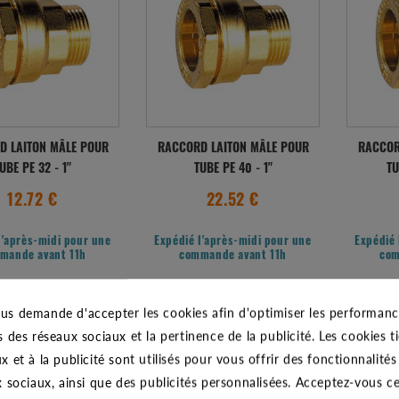
D LAITON MÂLE POUR
RACCORD LAITON MÂLE POUR
RACCOR
UBE PE 32 - 1"
TUBE PE 40 - 1"
TU
12.72 €
22.52 €
l'après-midi pour une
Expédié l'après-midi pour une
Expédié 
mande avant 11h
commande avant 11h
com
us demande d'accepter les cookies afin d'optimiser les performance
s des réseaux sociaux et la pertinence de la publicité. Les cookies ti
x et à la publicité sont utilisés pour vous offrir des fonctionnalité
x sociaux, ainsi que des publicités personnalisées. Acceptez-vous c