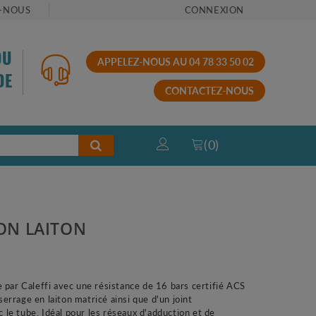
-NOUS
CONNEXION
OU
APPELEZ-NOUS AU 04 78 33 50 02
DE
CONTACTEZ-NOUS
(
0
)
ON LAITON
e par
Caleffi
avec une résistance de 16 bars certifié ACS
rrage en laiton matricé ainsi que d'un joint
 le tube.
Idéal pour les réseaux d'adduction et de