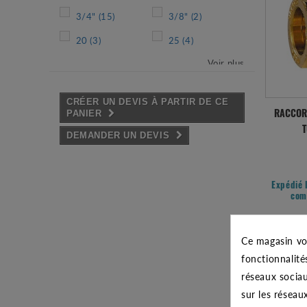
3/4"
(15)
3/8"
(2)
20
(3)
25
(4)
Voir plus
CRÉER UN DEVIS À PARTIR DE CE
PANIER
RACCOR
T
DEMANDER UN DEVIS
Expédié 
com
Ce magasin vo
fonctionnalité
réseaux sociau
sur les réseau