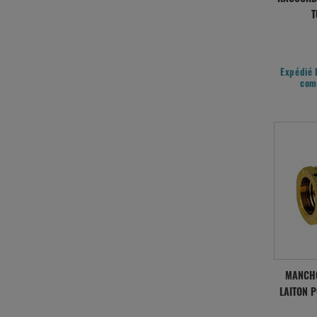
T
Expédié 
com
MANCHO
LAITON 