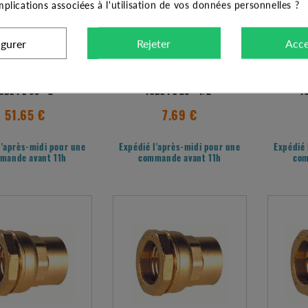
implications associées à l'utilisation de vos données personnelles ?
igurer
Rejeter
Acce
D LAITON MÂLE POUR
RACCORD LAITON FEMELLE POUR
RACCORD
UBE PE 63 - 2"
TUBE PE 20 - 1/2"
TU
51.65 €
7.69 €
l'après-midi pour une
Expédié l'après-midi pour une
Expédié 
mande avant 11h
commande avant 11h
com