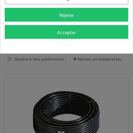
PLYMOUTH HD PRO DIAMÈTRE 25/10 BARS COURONNE 100M
Rejeter
96.04 €
AJOUTER AU PANIER
VOIR LE PRODUIT
Accepter
Expédié l'après-midi pour une commande avant 11h
Ajouter à mes préférences
Ajouter au comparateur