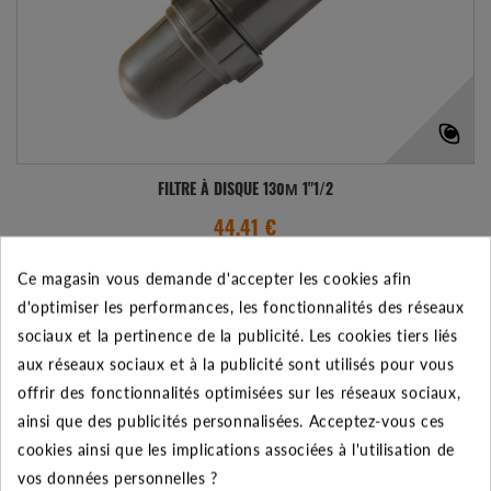
FILTRE À DISQUE 130Μ 1"1/2
44.41 €
Ce magasin vous demande d'accepter les cookies afin
AJOUTER AU PANIER
VOIR LE PRODUIT
d'optimiser les performances, les fonctionnalités des réseaux
sociaux et la pertinence de la publicité. Les cookies tiers liés
Expédié sous 48-72h
aux réseaux sociaux et à la publicité sont utilisés pour vous
Ajouter à mes préférences
Ajouter au comparateur
offrir des fonctionnalités optimisées sur les réseaux sociaux,
ainsi que des publicités personnalisées. Acceptez-vous ces
cookies ainsi que les implications associées à l'utilisation de
vos données personnelles ?