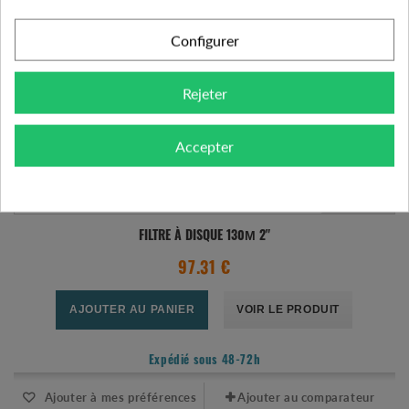
Configurer
Rejeter
Accepter
FILTRE À DISQUE 130Μ 2"
97.31 €
AJOUTER AU PANIER
VOIR LE PRODUIT
Expédié sous 48-72h
Ajouter à mes préférences
Ajouter au comparateur