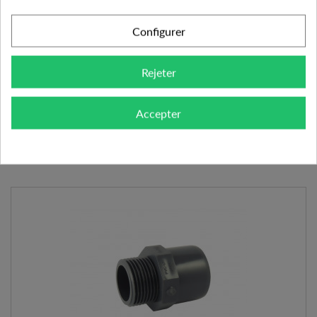
EMBOUT FILETÉ PVC MIXTE 25/32X1" 16 BARS
Configurer
0.82 €
Rejeter
AJOUTER AU PANIER
VOIR LE PRODUIT
Accepter
Expédié l'après-midi pour une commande avant 11h
Ajouter à mes préférences
Ajouter au comparateur