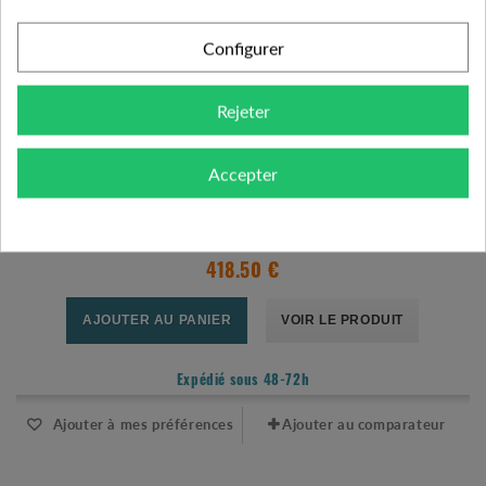
Configurer
Rejeter
Accepter
COFFRET DE COMMANDE ET PROTECTION MANQUE D'EAU PFCM 18-30UF
418.50 €
AJOUTER AU PANIER
VOIR LE PRODUIT
Expédié sous 48-72h
Ajouter à mes préférences
Ajouter au comparateur