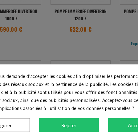
IMMERGÉE DIVERTRON
POMPE IMMERGÉE DIVERTRON
POMPE 
1000 X
1200 X
590.00 €
632.00 €
Exp
us demande d'accepter les cookies afin d'optimiser les performance
s des réseaux sociaux et la pertinence de la publicité. Les cookies ti
x et à la publicité sont utilisés pour vous offrir des fonctionnalité
x sociaux, ainsi que des publicités personnalisées. Acceptez-vous c
implications associées à l'utilisation de vos données personnelles ?
igurer
Rejeter
Acce
IMMERGÉE DIVERTRON
POMPE IMMERGÉE DIVERTRON
POMPE 
900 AUT
650 X