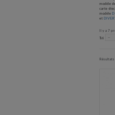
modèle de
carte élec
modèle
D
et
DIVER
Il y a 7 p
--
Tri
Résultats 