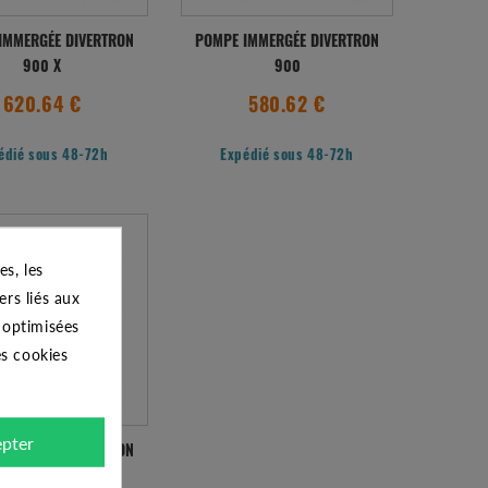
IMMERGÉE DIVERTRON
POMPE IMMERGÉE DIVERTRON
900 X
900
620.64 €
580.62 €
édié sous 48-72h
Expédié sous 48-72h
s, les
ers liés aux
s optimisées
es cookies
pter
IMMERGÉE DIVERTRON
650