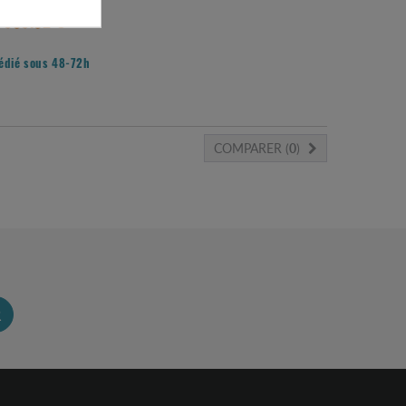
535.32 €
édié sous 48-72h
COMPARER (
0
)
R