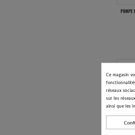
POMPE 
Ce magasin vo
fonctionnalité
réseaux sociau
sur les réseau
ainsi que les 
Conf
POMPE 