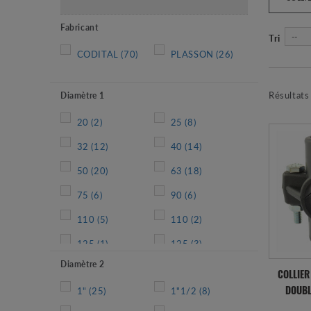
Fabricant
--
Tri
CODITAL
(70)
PLASSON
(26)
Résultats
Diamètre 1
20
(2)
25
(8)
32
(12)
40
(14)
50
(20)
63
(18)
75
(6)
90
(6)
110
(5)
110
(2)
125
(1)
125
(3)
Diamètre 2
160
(3)
160
(2)
COLLIER
1"
(25)
1"1/2
(8)
200
(6)
DOUBL