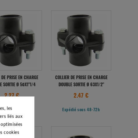
 DE PRISE EN CHARGE
COLLIER DE PRISE EN CHARGE
E SORTIE Ø 50X1"1/4
DOUBLE SORTIE Ø 63X1/2"
2.27 €
2.47 €
s, les
édié sous 48-72h
Expédié sous 48-72h
ers liés aux
s optimisées
es cookies