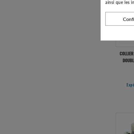
ainsi que les 
Conf
COLLIER
DOUBL
Exp