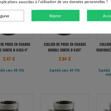
implications associées à l'utilisation de vos données personnelles ?
igurer
Rejeter
Acce
 DE PRISE EN CHARGE
COLLIER DE PRISE EN CHARGE
COLLIER
E SORTIE Ø 63X3/4"
DOUBLE SORTIE Ø 63X1"
RENFORCÉ 
2.47 €
2.84 €
édié sous 48-72h
Expédié sous 48-72h
Expédié 
com