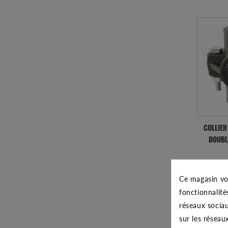
COLLIER
DOUBL
Ce magasin vo
Exp
fonctionnalité
réseaux sociau
sur les réseau