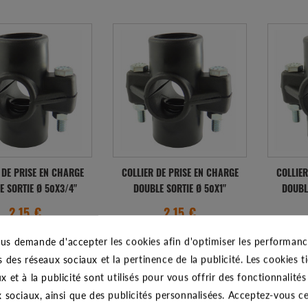
 DE PRISE EN CHARGE
COLLIER DE PRISE EN CHARGE
COLLIER
E SORTIE Ø 50X3/4"
DOUBLE SORTIE Ø 50X1"
DOUBL
2.15 €
2.15 €
us demande d'accepter les cookies afin d'optimiser les performance
édié sous 48-72h
Expédié sous 48-72h
Exp
s des réseaux sociaux et la pertinence de la publicité. Les cookies ti
x et à la publicité sont utilisés pour vous offrir des fonctionnalité
x sociaux, ainsi que des publicités personnalisées. Acceptez-vous c