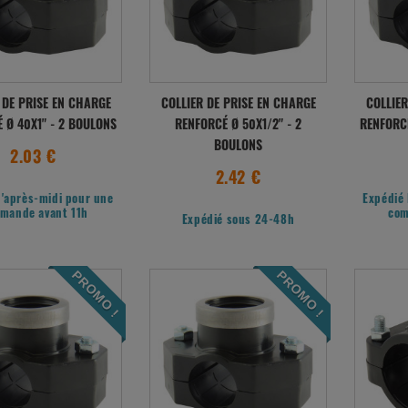
 DE PRISE EN CHARGE
COLLIER DE PRISE EN CHARGE
COLLIER
 Ø 40X1" - 2 BOULONS
RENFORCÉ Ø 50X1/2" - 2
RENFORCÉ
BOULONS
2.03 €
2.42 €
l'après-midi pour une
Expédié 
mande avant 11h
com
Expédié sous 24-48h
PROMO !
PROMO !