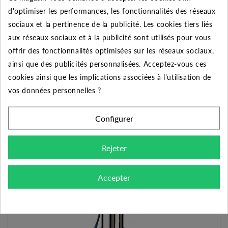
d'optimiser les performances, les fonctionnalités des réseaux
sociaux et la pertinence de la publicité. Les cookies tiers liés
RIGHT 75 T 10 MÈTRES - EBARA
aux réseaux sociaux et à la publicité sont utilisés pour vous
591,36 €
473.09 €
-20%
offrir des fonctionnalités optimisées sur les réseaux sociaux,
ainsi que des publicités personnalisées. Acceptez-vous ces
AJOUTER AU PANIER
VOIR LE PRODUIT
cookies ainsi que les implications associées à l'utilisation de
vos données personnelles ?
Expédié l'après-midi pour une commande avant 11h
Configurer
Ajouter à mes préférences
Ajouter au comparateur
Rejeter
PROMO !
Accepter