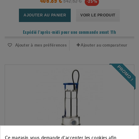
542,52 €
406.89 €
-25%
AJOUTER AU PANIER
VOIR LE PRODUIT
Expédié l'après-midi pour une commande avant 11h
Ajouter à mes préférences
Ajouter au comparateur
PROMO !
Ce magasin vous demande d'accepter les cookies afin