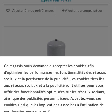
Expédié sous 48-72h
Ajouter à mes préférences
Ajouter au comparateur
Ce magasin vous demande d'accepter les cookies afin
d'optimiser les performances, les fonctionnalités des réseaux
sociaux et la pertinence de la publicité. Les cookies tiers liés
aux réseaux sociaux et à la publicité sont utilisés pour vous
offrir des fonctionnalités optimisées sur les réseaux sociaux,
ainsi que des publicités personnalisées. Acceptez-vous ces
RÉSERVOIR FIBRE DE VERRE C2B-130 LITRES V À DIAPHRAGME
cookies ainsi que les implications associées à l'utilisation de
859.50 €
vos données personnelles ?