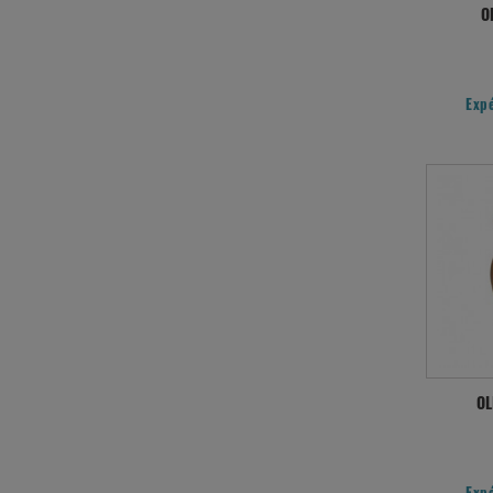
O
Exp
OL