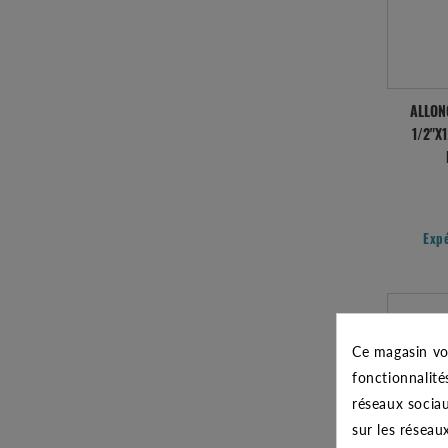
ALLON
1/2"X
Exp
Ce magasin vo
fonctionnalité
réseaux sociau
sur les réseau