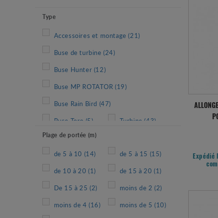
Type
Accessoires et montage
(21)
Buse de turbine
(24)
Buse Hunter
(12)
Buse MP ROTATOR
(19)
Buse Rain Bird
(47)
ALLONGE
P
Buse Toro
(5)
Turbine
(43)
Plage de portée (m)
Tuyère
(41)
de 5 à 10
(14)
de 5 à 15
(15)
Expédié 
com
de 10 à 20
(1)
de 15 à 20
(1)
De 15 à 25
(2)
moins de 2
(2)
moins de 4
(16)
moins de 5
(10)