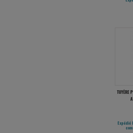
Exp
TUYÈRE P
A
Expédié 
com