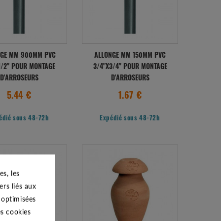
NGE MM 900MM PVC
ALLONGE MM 150MM PVC
1/2" POUR MONTAGE
3/4"X3/4" POUR MONTAGE
D'ARROSEURS
D'ARROSEURS
5.44 €
1.67 €
édié sous 48-72h
Expédié sous 48-72h
s, les
ers liés aux
s optimisées
es cookies