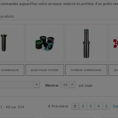
Commandez aujourd’hui votre arroseur enterré et profitez d’un jardin ver
 produits.
 D'ARROSAGE
BUSE POUR TUYÈRE
TURBINE D'ARROSAGE
BU
48
Montrer
par page
Précédent
1
2
3
4
5
Su
 1 - 48 sur 234.