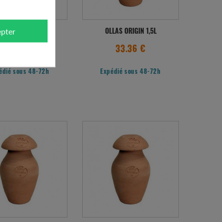
pter
LAS ORIGIN 0,5L
OLLAS ORIGIN 1,5L
22.00 €
33.36 €
édié sous 48-72h
Expédié sous 48-72h