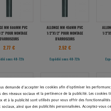
GE MM 600MM PVC
ALLONGE MM 450MM PVC
ALLO
1/2" POUR MONTAGE
1/2"X1/2" POUR MONTAGE
1/2"X
D'ARROSEURS
D'ARROSEURS
2.77 €
2.52 €
édié sous 48-72h
Expédié sous 48-72h
Exp
us demande d'accepter les cookies afin d'optimiser les performance
s des réseaux sociaux et la pertinence de la publicité. Les cookies ti
x et à la publicité sont utilisés pour vous offrir des fonctionnalité
x sociaux, ainsi que des publicités personnalisées. Acceptez-vous c