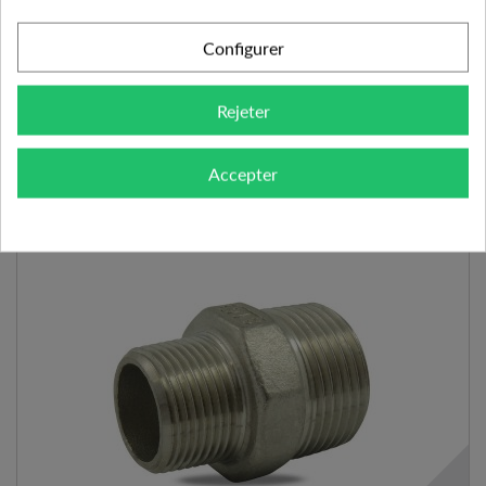
6.98 €
Configurer
AJOUTER AU PANIER
VOIR LE PRODUIT
Rejeter
Expédié l'après-midi pour une commande avant 11h
Ajouter à mes préférences
Ajouter au comparateur
Accepter