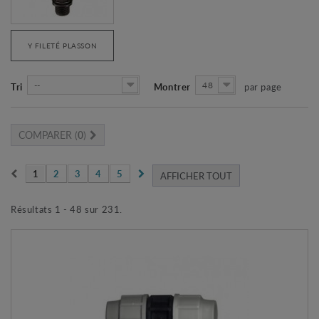
Y FILETÉ PLASSON
--
48
Tri
Montrer
par page
COMPARER (
0
)
1
2
3
4
5
AFFICHER TOUT
Résultats 1 - 48 sur 231.