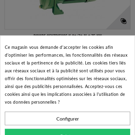
POMPE CENTRIFUGE K 30/70 M 0,75 KW
Ce magasin vous demande d'accepter les cookies afin
455.66 €
d'optimiser les performances, les fonctionnalités des réseaux
AJOUTER AU PANIER
VOIR LE PRODUIT
sociaux et la pertinence de la publicité. Les cookies tiers liés
aux réseaux sociaux et à la publicité sont utilisés pour vous
offrir des fonctionnalités optimisées sur les réseaux sociaux,
Expédié sous 48-72h
ainsi que des publicités personnalisées. Acceptez-vous ces
Ajouter à mes préférences
Ajouter au comparateur
cookies ainsi que les implications associées à l'utilisation de
vos données personnelles ?
Configurer