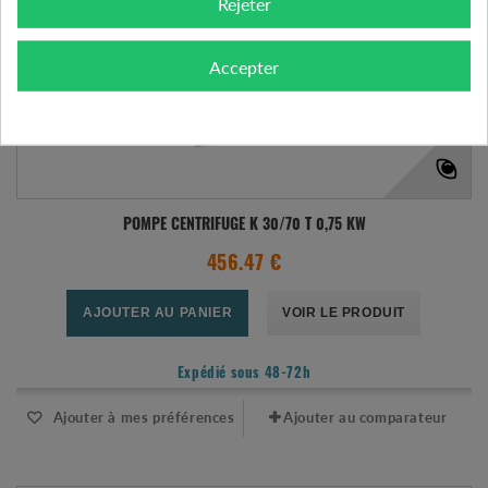
Rejeter
Accepter
POMPE CENTRIFUGE K 30/70 T 0,75 KW
456.47 €
AJOUTER AU PANIER
VOIR LE PRODUIT
Expédié sous 48-72h
Ajouter à mes préférences
Ajouter au comparateur