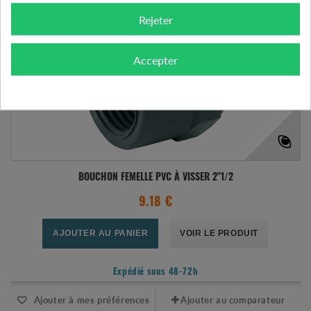
Rejeter
Accepter
BOUCHON FEMELLE PVC À VISSER 2"1/2
9.18 €
AJOUTER AU PANIER
VOIR LE PRODUIT
Expédié sous 48-72h
Ajouter à mes préférences
Ajouter au comparateur