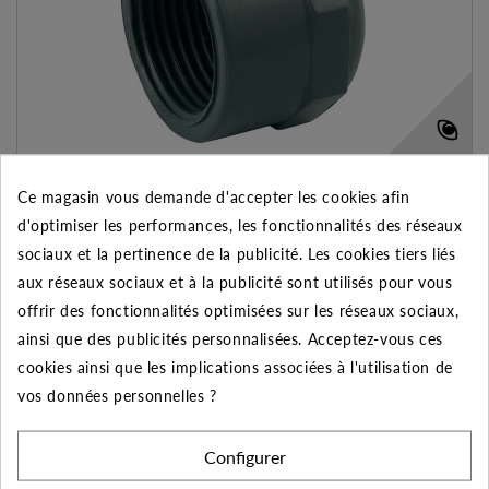
BOUCHON FEMELLE PVC À VISSER 1"1/2
Ce magasin vous demande d'accepter les cookies afin
d'optimiser les performances, les fonctionnalités des réseaux
1.75 €
sociaux et la pertinence de la publicité. Les cookies tiers liés
AJOUTER AU PANIER
VOIR LE PRODUIT
aux réseaux sociaux et à la publicité sont utilisés pour vous
offrir des fonctionnalités optimisées sur les réseaux sociaux,
ainsi que des publicités personnalisées. Acceptez-vous ces
Expédié sous 48-72h
cookies ainsi que les implications associées à l'utilisation de
Ajouter à mes préférences
Ajouter au comparateur
vos données personnelles ?
Configurer