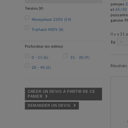
pompes
3
Tension (V)
et
65/50
puissante
Monophasé 230V
(14)
gamme PUL
Triphasé 400V
(6)
Il y a 21 
--
Tri
Profondeur (en mètres)
0 - 15
(6)
15 - 20
(9)
Résultats
20 - 40
(6)
CRÉER UN DEVIS À PARTIR DE CE
PANIER
DEMANDER UN DEVIS