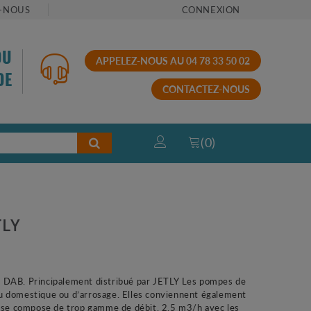
-NOUS
CONNEXION
OU
APPELEZ-NOUS AU 04 78 33 50 02
DE
CONTACTEZ-NOUS
(
0
)
TLY
DAB. Principalement distribué par JETLY Les pompes de
au domestique ou d’arrosage. Elles conviennent également
AR se compose de trop gamme de débit. 2.5 m3/h avec les