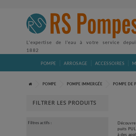
L'expertise de l'eau à votre service depu
1882
POMPE
ARROSAGE
ACCESSOIRES
M
POMPE
POMPE IMMERGÉE
POMPE DE 
FILTRER LES PRODUITS
Découvrez
Filtres actifs :
puits PUL
à des app