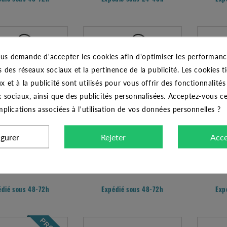
us demande d'accepter les cookies afin d'optimiser les performance
s des réseaux sociaux et la pertinence de la publicité. Les cookies ti
x et à la publicité sont utilisés pour vous offrir des fonctionnalité
x sociaux, ainsi que des publicités personnalisées. Acceptez-vous c
implications associées à l'utilisation de vos données personnelles ?
igurer
Rejeter
Acce
MERGÉE PULSAR 50/50
POMPE IMMERGÉE PULSAR 50/50
POMPE IM
M
T
852.44 €
851.69 €
édié sous 48-72h
Expédié sous 48-72h
Exp