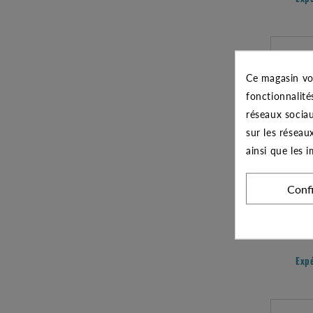
Ce magasin vo
fonctionnalité
réseaux sociau
sur les réseau
ainsi que les 
Conf
POMPE IM
Exp