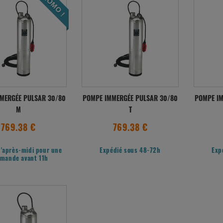
PROMO !
MERGÉE PULSAR 30/80
POMPE IMMERGÉE PULSAR 30/80
POMPE IM
M
T
769.38 €
769.38 €
l'après-midi pour une
Expédié sous 48-72h
Exp
mande avant 11h