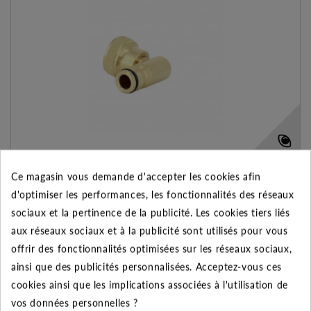
Ce magasin vous demande d'accepter les cookies afin
NEZ DE ROBINET ROTATIF 3/4" FEMELLE LAITON - 20X27
d'optimiser les performances, les fonctionnalités des réseaux
12.37 €
sociaux et la pertinence de la publicité. Les cookies tiers liés
aux réseaux sociaux et à la publicité sont utilisés pour vous
AJOUTER AU PANIER
VOIR LE PRODUIT
offrir des fonctionnalités optimisées sur les réseaux sociaux,
ainsi que des publicités personnalisées. Acceptez-vous ces
Expédié l'après-midi pour une commande avant 11h
cookies ainsi que les implications associées à l'utilisation de
Ajouter à mes préférences
Ajouter au comparateur
vos données personnelles ?