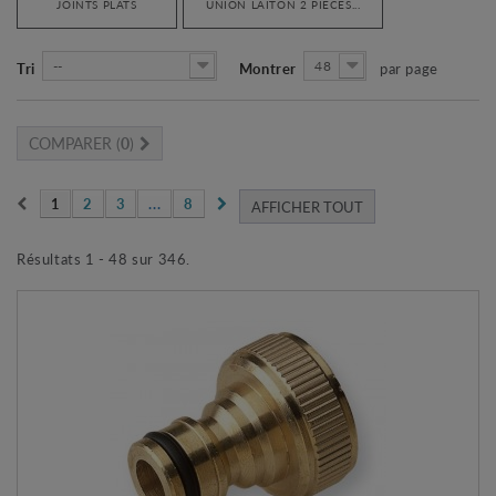
JOINTS PLATS
UNION LAITON 2 PIÈCES...
--
48
Tri
Montrer
par page
COMPARER (
0
)
1
2
3
...
8
AFFICHER TOUT
Résultats 1 - 48 sur 346.