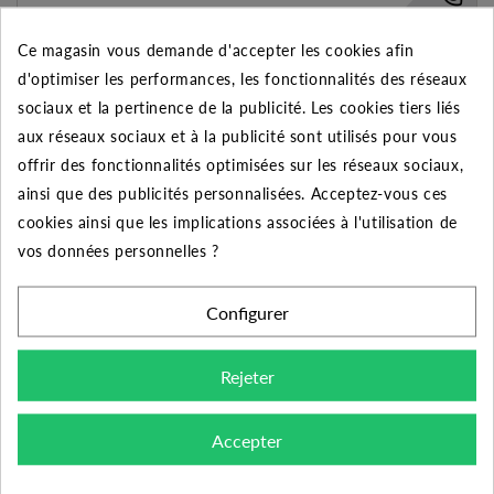
Ce magasin vous demande d'accepter les cookies afin
MANCHON DE RÉPARATION LAITON POUR TUBE PE DIAM 32
d'optimiser les performances, les fonctionnalités des réseaux
43.69 €
sociaux et la pertinence de la publicité. Les cookies tiers liés
aux réseaux sociaux et à la publicité sont utilisés pour vous
AJOUTER AU PANIER
VOIR LE PRODUIT
offrir des fonctionnalités optimisées sur les réseaux sociaux,
ainsi que des publicités personnalisées. Acceptez-vous ces
Expédié l'après-midi pour une commande avant 11h
cookies ainsi que les implications associées à l'utilisation de
Ajouter à mes préférences
Ajouter au comparateur
vos données personnelles ?
Configurer
Rejeter
Accepter