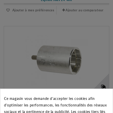
Expédié sous 24-48h
Ajouter à mes préférences
Ajouter au comparateur
Ce magasin vous demande d'accepter les cookies afin
CLÉ DE SERRAGE POUR LES TRAVERSÉES DE PAROI "QUICK" 1/2"
d'optimiser les performances, les fonctionnalités des réseaux
50.80 €
sociaux et la pertinence de la publicité. Les cookies tiers liés