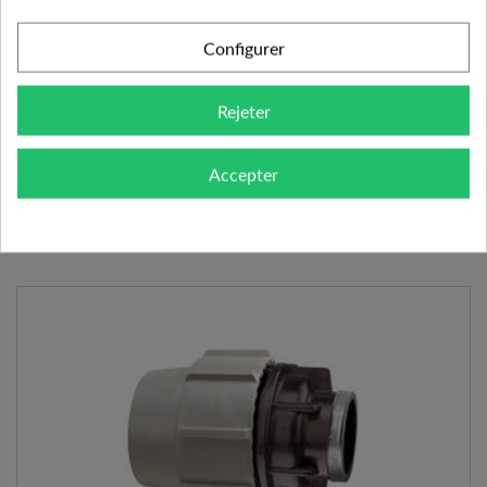
MANCHON TARAUDÉ 40 X 1"1/4 - PLASSON
Configurer
8.41 €
Rejeter
AJOUTER AU PANIER
VOIR LE PRODUIT
Accepter
Expédié l'après-midi pour une commande avant 11h
Ajouter à mes préférences
Ajouter au comparateur