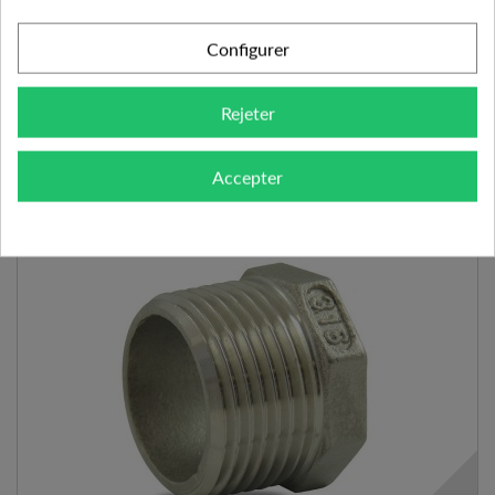
3.38 €
5,64 €
-40%
Configurer
AJOUTER AU PANIER
VOIR LE PRODUIT
Rejeter
Expédié l'après-midi pour une commande avant 11h
Ajouter à mes préférences
Ajouter au comparateur
Accepter