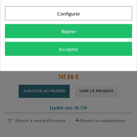
Configurer
Rejeter
Accepter
RÉSERVOIR À VESSIE HORIZONTAL 10 BARS 300L - CALPEDA
747.90 €
AJOUTER AU PANIER
VOIR LE PRODUIT
Expédié sous 48-72h
Ajouter à mes préférences
Ajouter au comparateur