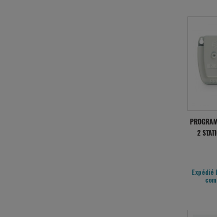
PROGRAMM
2 STAT
Expédié 
com