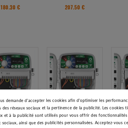
180.30 €
207.50 €
us demande d'accepter les cookies afin d'optimiser les performance
s des réseaux sociaux et la pertinence de la publicité. Les cookies ti
MATEUR OUTDOOR WIFI
PROGRAMMATEUR OUTDOOR WIFI
PROGRAM
x et à la publicité sont utilisés pour vous offrir des fonctionnalité
 STATIONS - RAINBIRD -
ESP-TM2 8 STATIONS - RAINBIRD -
ESP-TM2 
x sociaux, ainsi que des publicités personnalisées. Acceptez-vous c
24 VOLTS
24 VOLTS