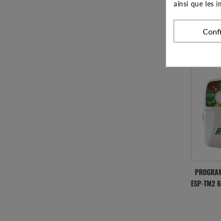
ainsi que les 
Conf
Expédié 
com
PROGRAM
ESP-TM2 6