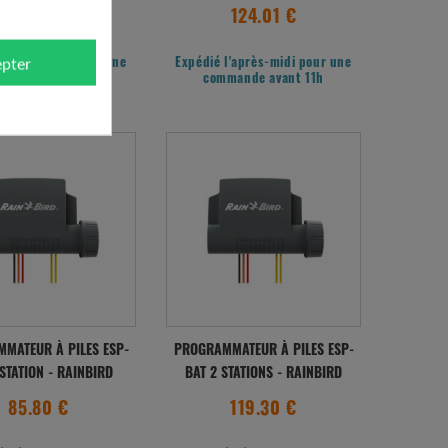
347.63 €
124.01 €
pter
l'après-midi pour une
Expédié l'après-midi pour une
mande avant 11h
commande avant 11h
MATEUR À PILES ESP-
PROGRAMMATEUR À PILES ESP-
 STATION - RAINBIRD
BAT 2 STATIONS - RAINBIRD
85.80 €
119.30 €