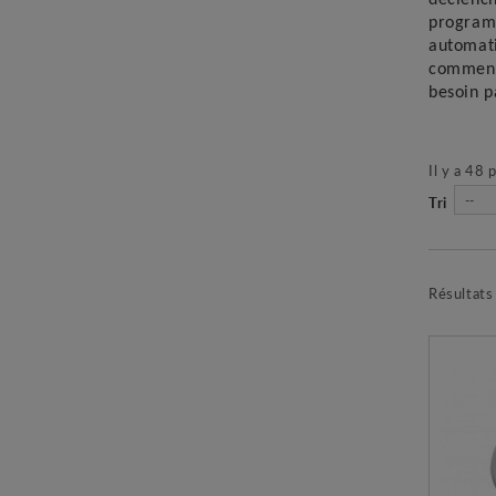
programm
automati
commence
besoin p
Il y a 48 
--
Tri
Résultats