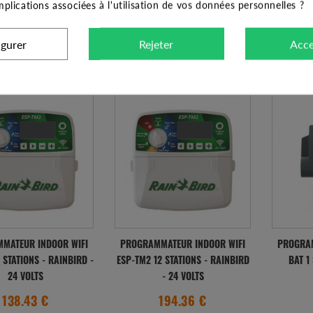
implications associées à l'utilisation de vos données personnelles ?
197.57 €
240.61 €
igurer
Rejeter
Acce
l'après-midi pour une
Expédié l'après-midi pour une
Expédié 
mande avant 11h
commande avant 11h
com
MATEUR INDOOR WIFI
PROGRAMMATEUR INDOOR WIFI
PROGRAM
 STATIONS - RAINBIRD -
ESP-TM2 12 STATIONS - RAINBIRD
BAT 1
24 VOLTS
- 24 VOLTS
138.43 €
194.36 €