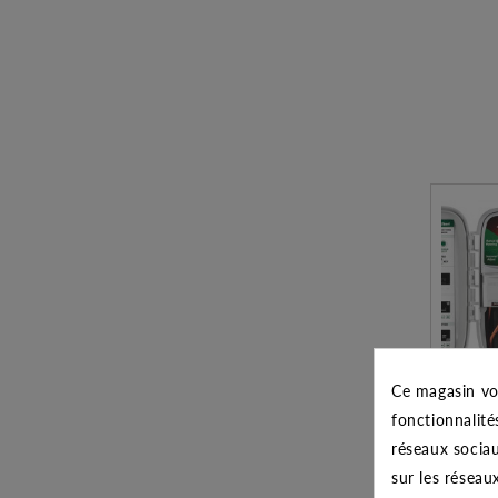
Ce magasin vo
fonctionnalité
PROGRAM
réseaux sociau
ESP-TM2 6
sur les réseau