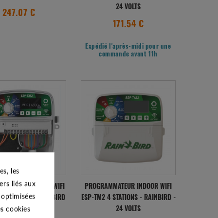
24 VOLTS
247.07 €
171.54 €
Expédié l'après-midi pour une
commande avant 11h
s, les
ers liés aux
MATEUR OUTDOOR WIFI
PROGRAMMATEUR INDOOR WIFI
s optimisées
12 STATIONS - RAINBIRD
ESP-TM2 4 STATIONS - RAINBIRD -
es cookies
- 24 VOLTS
24 VOLTS