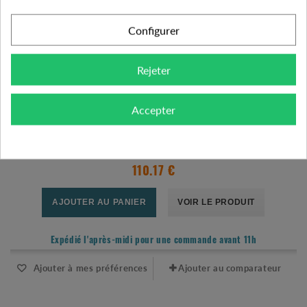
Configurer
Rejeter
Accepter
RELAIS HYDRAULIQUE HDS 6.5 A
110.17 €
AJOUTER AU PANIER
VOIR LE PRODUIT
Expédié l'après-midi pour une commande avant 11h
Ajouter à mes préférences
Ajouter au comparateur