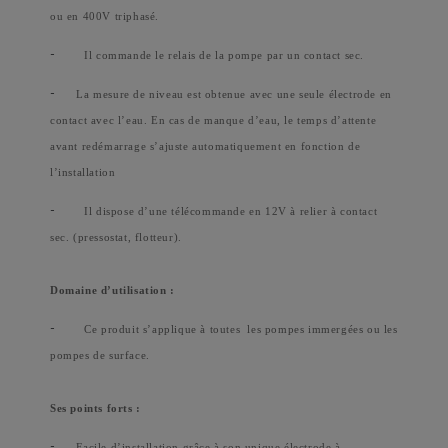
ou en 400V triphasé.
-
Il commande le relais de la pompe par un contact sec.
-
La mesure de niveau est obtenue avec une seule électrode en
contact avec l’eau. En cas de manque d’eau, le temps d’attente
avant redémarrage s’ajuste automatiquement en fonction de
l’installation
-
Il dispose d’une télécommande en 12V à relier à contact
sec. (pressostat, flotteur).
Domaine d’utilisation :
-
Ce produit s’applique à toutes
les pompes immergées ou les
pompes de surface.
Ses points forts :
-
Facile d’installation grâce à son unique électrode à