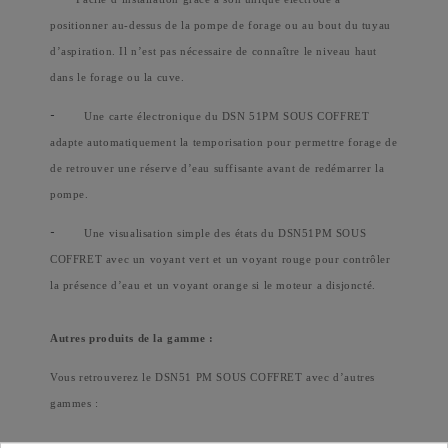
positionner au-dessus de la pompe de forage ou au bout du tuyau
d’aspiration. Il n’est pas nécessaire de connaître le niveau haut
dans le forage ou la cuve.
-
Une carte électronique du DSN 51PM SOUS COFFRET
adapte automatiquement la temporisation pour permettre forage de
de retrouver une réserve d’eau suffisante avant de redémarrer la
pompe.
-
Une visualisation simple des états du DSN51PM SOUS
COFFRET avec un voyant vert et un voyant rouge pour contrôler
la présence d’eau et un voyant orange si le moteur a disjoncté.
Autres produits de la gamme :
Vous retrouverez le DSN51 PM SOUS COFFRET avec d’autres
gammes :