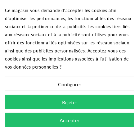
-
Ce magasin vous demande d'accepter les cookies afin
Carte DSN 51 PM sans contacteur à intégrer dans une
d'optimiser les performances, les fonctionnalités des réseaux
armoire.
sociaux et la pertinence de la publicité. Les cookies tiers liés
-
Coffret DSN 51/12 T avec contacteur
jusqu’à
12 A.
aux réseaux sociaux et à la publicité sont utilisés pour vous
-
offrir des fonctionnalités optimisées sur les réseaux sociaux,
Coffret DSN 51/18 T avec contacteur
jusqu’à
18 A.
ainsi que des publicités personnalisées. Acceptez-vous ces
-
Coffret DSN 51/25 T avec contacteur
jusqu’à
25 A.
cookies ainsi que les implications associées à l'utilisation de
-
vos données personnelles ?
Coffret DSN 51/40 T avec contacteur
jusqu’à
40 A et
sectionneur incorporé.
Configurer
-
Coffret DSN 51/0
T
sans contacteur
avec rail DIN pour fixation de
Rejeter
contacteur jusqu’à 12 A
-
Accepter
La gamme de coffret DSN 52 avec deux électrodes de
niveau.
-