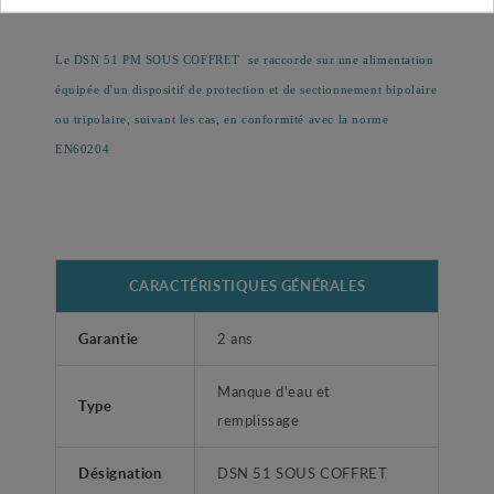
La gamme de coffret DSE
sans électrode, ni capteur.
Le DSN 51 PM SOUS COFFRET
se raccorde sur une alimentation
équipée d'un dispositif de protection et de sectionnement bipolaire
ou tripolaire, suivant les cas, en conformité avec la norme
EN60204
CARACTÉRISTIQUES GÉNÉRALES
Garantie
2 ans
Manque d'eau et
Type
remplissage
Désignation
DSN 51 SOUS COFFRET