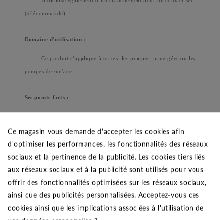
Il dispose également d’un branchement pour un contact sec
(télécommande).
Domaine d’utilisation :
-
Ce produit s’applique à toutes
les pompes immergées ou les
pompes de surface.
Ses points forts :
-
La surveillance du débit permet de contrôler tous les
Ce magasin vous demande d'accepter les cookies afin
problèmes sur la pompe (manque d’eau, bouchage de la
d'optimiser les performances, les fonctionnalités des réseaux
tuyauterie, fonctionnement vanne fermée, désarmorçage à
sociaux et la pertinence de la publicité. Les cookies tiers liés
l’aspiration).
aux réseaux sociaux et à la publicité sont utilisés pour vous
-
Possibilité d’équiper rapidement une installation existante
offrir des fonctionnalités optimisées sur les réseaux sociaux,
sans ajouter d’électrode.
ainsi que des publicités personnalisées. Acceptez-vous ces
-
cookies ainsi que les implications associées à l'utilisation de
Limitation du nombre de démarrage de la pompe par la carte
électronique du PAD 03/12T.