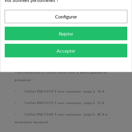
vos données personnelles ?
-
Adapte automatiquement la temporisation pour permettre
Configurer
forage de de retrouver une réserve d’eau suffisante avant de
redémarrer la pompe.
Rejeter
-
Une vraie protection électrique avec disjoncteur magnéto-
thermique Télémécanique
de Schneider.
Accepter
Autres produits de la gamme :
Vous retrouverez le coffret PAD03 avec d’autres gammes de
puissances :
-
Coffret PAD 03/18 T avec contacteur
jusqu’à
18 A.
-
Coffret PAD 03/25 T avec contacteur
jusqu’à
25 A.
-
Coffret PAD 03/40 T avec contacteur
jusqu’à
40 A et
sectionneur incorporé.