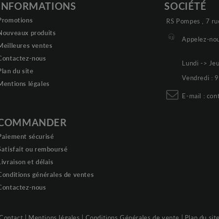
INFORMATIONS
SOCIÉTÉ
Promotions
RS Pompes , 7 ru
Nouveaux produits
Appelez-nou
Meilleures ventes
Contactez-nous
Lundi -> Je
Plan du site
Vendredi :
Mentions légales
E-mail :
con
COMMANDER
Paiement sécurisé
Satisfait ou remboursé
Livraison et délais
Conditions générales de ventes
Contactez-nous
Contact
|
Mentions légales
|
Conditions Générales de vente
|
Plan du sit