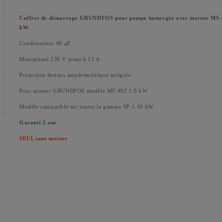
Coffret de démarrage GRUNDFOS pour pompe immergée avec moteur MS 
kW.
Condensateur 40 µF
Monophasé 230 V jusqu'à 13 A.
Protection thermo ampèremétrique intégrée
Pour moteur GRUNDFOS modèle MS 402 1.0 kW
Modèle compatible sur toutes la gamme SP 1.10 kW.
Garanti 2 ans
SEUL sans moteur