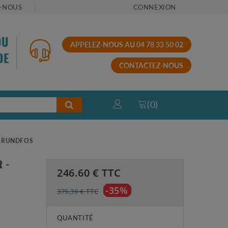
-NOUS
CONNEXION
OU
APPELEZ-NOUS AU 04 78 33 50 02
DE
CONTACTEZ-NOUS
(
0
)
 GRUNDFOS
 -
246.60
€ TTC
-35%
379,39 €
TTC
QUANTITÉ