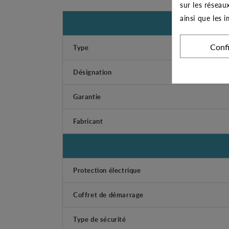
sur les réseau
ainsi que les 
Conf
Type
Désignation
Garantie
Fabricant
Protection électrique
Coffret de démarrage
Type de sécurité