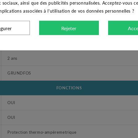
x sociaux, ainsi que des publicités personnalisées. Acceptez-vous c
implications associées à l'utilisation de vos données personnelles ?
CARACTÉRISTIQUES GÉNÉRALES
igurer
Rejeter
Acce
Coffret de démarrage
Coffret de démarrage 1.10 kW 40 µF - CSCR - GRUNDFOS
2 ans
GRUNDFOS
FONCTIONS
OUI
OUI
Protection thermo-ampèremetrique