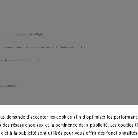
 un condensateur de 40 µF.
chement inscrits sur le moteur et à l’intérieur coffret.
tre deux modèles de moteur.
puissances :
us demande d'accepter les cookies afin d'optimiser les performance
s des réseaux sociaux et la pertinence de la publicité. Les cookies ti
x et à la publicité sont utilisés pour vous offrir des fonctionnalité