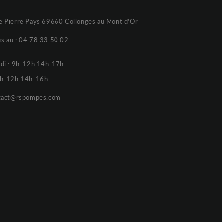
e Pierre Pays 69660 Collonges au Mont d'Or
s au :
04 78 33 50 02
udi : 9h-12h 14h-17h
 9h-12h 14h-16h
tact@rspompes.com
e