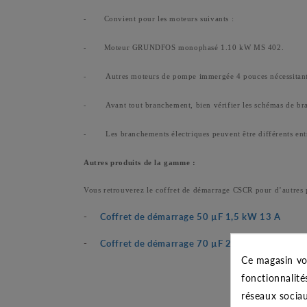
Convient pour les moteurs suivants :
-
Moteur GRUNDFOS monophasé 1.10 kW MS 402.
-
Autres moteurs de pompe immergée 4 pouces nécessitant
-
Avant tout branchement, bien vérifier les schémas de bran
-
Les branchements électriques peuvent être différents en
-
Autres produits de la gamme :
Vous retrouverez le coffret de démarrage CSCR pour d’autres 
-
Coffret de démarrage 50 µF 1,5 kW 13 A
-
Coffret de démarrage 70 µF 2,2 kW 18 A
Ce magasin vo
fonctionnalité
réseaux sociau