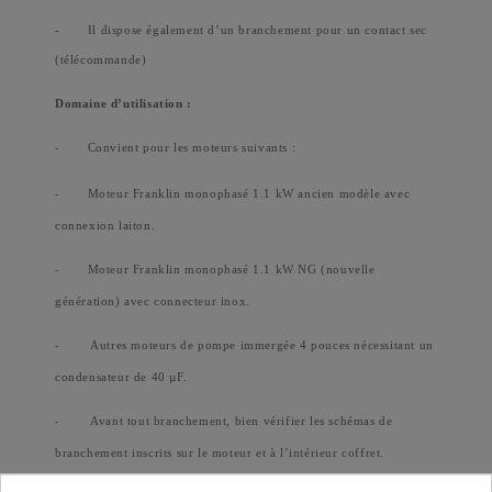
-
Il dispose également d’un branchement pour un contact sec
(télécommande)
Domaine d’utilisation :
Convient pour les moteurs suivants :
-
Moteur Franklin monophasé 1.1 kW ancien modèle avec
-
connexion laiton.
Moteur Franklin monophasé 1.1 kW NG (nouvelle
-
génération) avec connecteur inox.
Autres moteurs de pompe immergée 4 pouces nécessitant un
-
condensateur de 40 µF.
Avant tout branchement, bien vérifier les schémas de
-
branchement inscrits sur le moteur et à l’intérieur coffret.