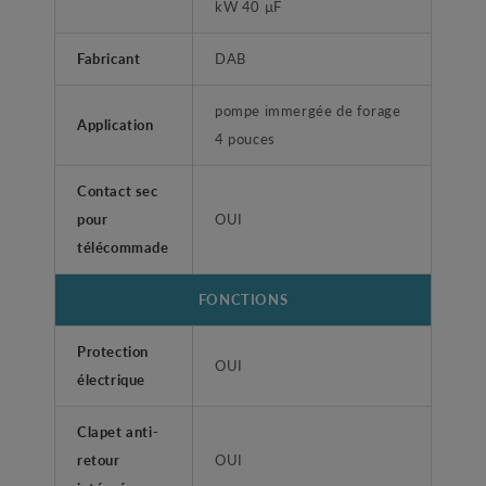
kW 40 µF
Fabricant
DAB
pompe immergée de forage
Application
4 pouces
Contact sec
pour
OUI
télécommade
FONCTIONS
Protection
OUI
électrique
Clapet anti-
retour
OUI