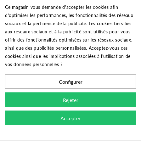
Les branchements électriques peuvent être différents entre
-
Ce magasin vous demande d'accepter les cookies afin
deux modèles de moteur.
d'optimiser les performances, les fonctionnalités des réseaux
sociaux et la pertinence de la publicité. Les cookies tiers liés
Autres produits de la gamme :
aux réseaux sociaux et à la publicité sont utilisés pour vous
Vous retrouverez le coffret de démarrage Jetly pour d’autres
offrir des fonctionnalités optimisées sur les réseaux sociaux,
puissances :
ainsi que des publicités personnalisées. Acceptez-vous ces
cookies ainsi que les implications associées à l'utilisation de
-
Coffret de démarrage 12,5 µF 0,25 kW 3A
vos données personnelles ?
-
Coffret de démarrage 16 µF 0,37 kW 5A
Configurer
-
Coffret de démarrage 20 µF 0,55 kW 6A
-
Coffret de démarrage 30 µF 0,74 kW 8A
Rejeter
-
Coffret de démarrage 35 µF 0,74 kW 8A
Accepter
-
Coffret de démarrage 40 µF 1,1 kW 10A
-
Coffret de démarrage 50 µF 1,5 kW 13A