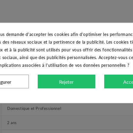
us demande d'accepter les cookies afin d'optimiser les performance
s des réseaux sociaux et la pertinence de la publicité. Les cookies ti
x et à la publicité sont utilisés pour vous offrir des fonctionnalité
x sociaux, ainsi que des publicités personnalisées. Acceptez-vous c
implications associées à l'utilisation de vos données personnelles ?
CARACTÉRISTIQUES GÉNÉRALES
igurer
Rejeter
Acce
EBARA
Domestique et Professionnel
2 ans