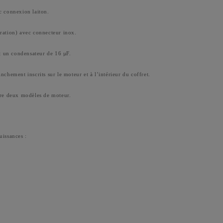
 connexion laiton.
ation) avec connecteur inox.
 un condensateur de 16 µF.
chement inscrits sur le moteur et à l’intérieur du coffret.
tre deux modèles de moteur.
uissances :