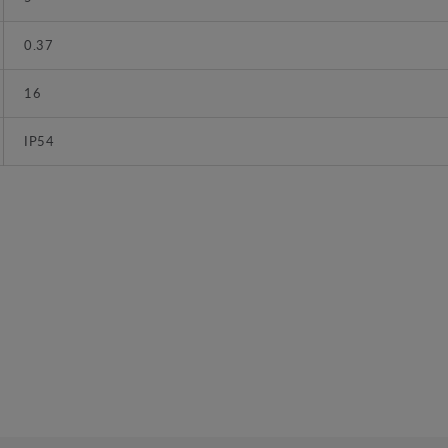
0.37
16
IP54