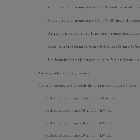
Moteur Franklin monophasé 0.37 kW ancien modèle avec
-
Moteur Franklin monophasé 0.37 kW NG (nouvelle génér
-
Autres moteurs de pompe immergée 4 pouces nécessitant
-
Avant tout branchement, bien vérifier les schémas de bran
-
Les branchements électriques peuvent être différents en
-
Autres produits de la gamme :
Vous retrouverez le coffret de démarrage Jetly pour d’autres p
-
Coffret de démarrage 12,5 µF 0,25 kW 3A
-
Coffret de démarrage 16 µF 0,37 kW 5A
-
Coffret de démarrage 20 µF 0,55 kW 6A
-
Coffret de démarrage 30 µF 0,74 kW 8A