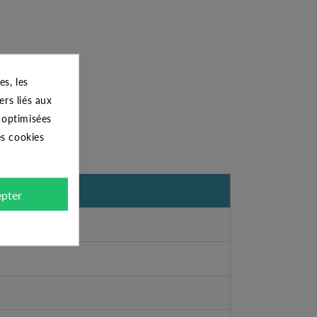
s, les
ers liés aux
s optimisées
es cookies
pter