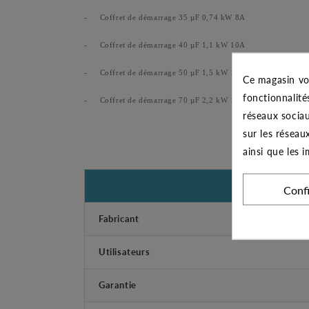
-
Coffret de démarrage 35 µF 0,74 kW 8A
-
Coffret de démarrage 40 µF 1,1 kW 10A
-
Coffret de démarrage 50 µF 1,5 kW 13A
Ce magasin vo
fonctionnalité
-
Coffret de démarrage 70 µF 2,2 kW 18A
réseaux sociau
sur les réseau
ainsi que les 
Conf
Fabricant
Utilisateurs
Garantie