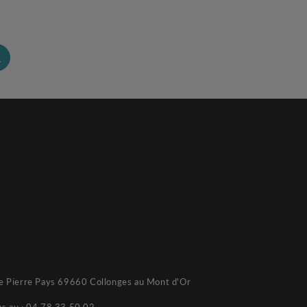
R
e Pierre Pays 69660 Collonges au Mont d'Or
s au :
04 78 33 50 02