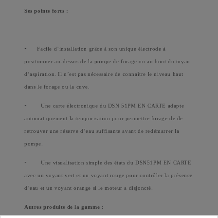
Ses points forts :
-
Facile d’installation grâce à son unique électrode à
positionner au-dessus de la pompe de forage ou au bout du tuyau
d’aspiration. Il n’est pas nécessaire de connaître le niveau haut
dans le forage ou la cuve.
-
Une carte électronique du DSN 51PM EN CARTE adapte
automatiquement la temporisation pour permettre forage de de
retrouver une réserve d’eau suffisante avant de redémarrer la
pompe.
-
Une visualisation simple des états du DSN51PM EN CARTE
avec un voyant vert et un voyant rouge pour contrôler la présence
d’eau et un voyant orange si le moteur a disjoncté.
Autres produits de la gamme :