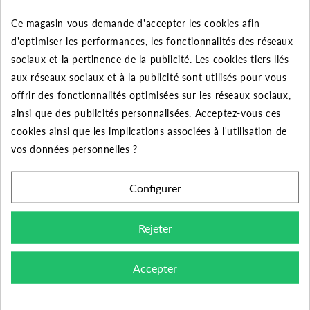
Vous retrouverez le DSN51 PM EN CARTE avec d’autres
Ce magasin vous demande d'accepter les cookies afin
gammes :
d'optimiser les performances, les fonctionnalités des réseaux
sociaux et la pertinence de la publicité. Les cookies tiers liés
aux réseaux sociaux et à la publicité sont utilisés pour vous
-
DSN 51 PM SOUS COFFRET sans contacteur ;
offrir des fonctionnalités optimisées sur les réseaux sociaux,
-
ainsi que des publicités personnalisées. Acceptez-vous ces
Coffret DSN 51/12 T avec contacteur
jusqu’à
12 A.
cookies ainsi que les implications associées à l'utilisation de
-
Coffret DSN 51/18 T avec contacteur
jusqu’à
18 A.
vos données personnelles ?
-
Coffret DSN 51/25 T avec contacteur
jusqu’à
25 A.
Configurer
-
Coffret DSN 51/40 T avec contacteur
jusqu’à
40 A et
sectionneur incorporé.
Rejeter
-
Coffret DSN 51/0
T
sans contacteur
avec rail DIN pour fixation de
Accepter
contacteur jusqu’à 12 A