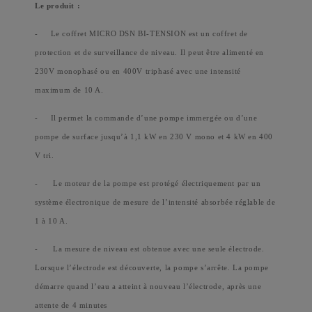
Le produit :
-
Le coffret MICRO DSN BI-TENSION est un coffret de
protection et de surveillance de niveau. Il peut être alimenté en
230V monophasé ou en 400V triphasé avec une intensité
maximum de 10 A.
-
Il permet la commande d’une pompe immergée ou d’une
pompe de surface jusqu’à 1,1 kW en 230 V mono et 4 kW en 400
V tri.
-
Le moteur de la pompe est protégé électriquement par un
système électronique de mesure de l’intensité absorbée réglable de
1 à 10 A.
-
La mesure de niveau est obtenue avec une seule électrode.
Lorsque l’électrode est découverte, la pompe s’arrête. La pompe
démarre quand l’eau a atteint à nouveau l’électrode, après une
attente de 4 minutes