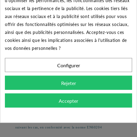
d'optimiser les performances, les fonctionnalités des réseaux
contrôler la présence d’eau et un voyant si le moteur a disjoncté.
sociaux et la pertinence de la publicité. Les cookies tiers liés
Autres produits de la gamme :
aux réseaux sociaux et à la publicité sont utilisés pour vous
offrir des fonctionnalités optimisées sur les réseaux sociaux,
-
Le coffret MICRO DSE
sans électrode, ni capteur jusqu’à
ainsi que des publicités personnalisées. Acceptez-vous ces
6,5 A.
cookies ainsi que les implications associées à l'utilisation de
-
La gamme de coffret DSN 52 avec deux électrodes et
vos données personnelles ?
protection magnéto thermique.
Configurer
-
La gamme de coffret DSN51 avec une seule électrode et
protection magnéto thermique.
Rejeter
-
La gamme de coffret DSE sans électrode, ni capteur.
Autres accessoires :
Accepter
Le coffret MICRO DSN 22
se raccorde sur une alimentation
équipée d'un dispositif de protection et de sectionnement bipolaire
suivant les cas, en conformité avec la norme EN60204