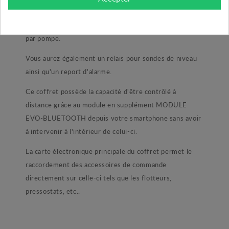
poussoir AUTO/MANUEL par pompe, d'une LED pour
la présence ou non de tension et d'un marche et défaut
par pompe.
Vous aurez également un relais pour sondes de niveau
ainsi qu'un report d'alarme.
Ce coffret possède la capacité d'être contrôlé à
distance grâce au module en supplément MODULE
EVO-BLUETOOTH depuis votre smartphone sans avoir
à intervenir à l'intérieur de celui-ci.
La carte électronique principale du coffret permet le
raccordement des accessoires de commande
directement sur celle-ci tels que les flotteurs,
pressostats, etc..