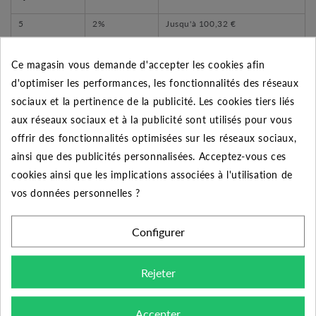
5
2%
Jusqu'à
100,32 €
10
5%
Jusqu'à
501,60 €
Ce magasin vous demande d'accepter les cookies afin
50
10%
Jusqu'à
5 016,00 €
d'optimiser les performances, les fonctionnalités des réseaux
sociaux et la pertinence de la publicité. Les cookies tiers liés
aux réseaux sociaux et à la publicité sont utilisés pour vous
offrir des fonctionnalités optimisées sur les réseaux sociaux,
ainsi que des publicités personnalisées. Acceptez-vous ces
DESCRIPTION DU PRODUIT
cookies ainsi que les implications associées à l'utilisation de
vos données personnelles ?
Découvrez le coffret de protection double pompe
SMART PRO 2 de chez EBARA pour le contrôle de vos
Configurer
pompes immergées, submersibles ou de surface en
triphasées. Vous bénéficierez d'une permutation à
Rejeter
chaque démarrage en cas de défaut. Le coffret
électronique EP BASIC 2 est monté avec une porte en
Accepter
façade avec un interrupteur général, un bouton