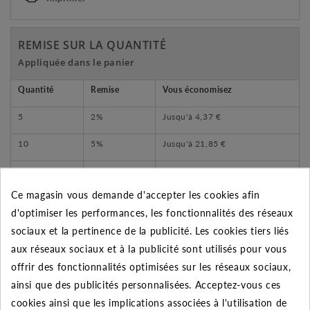
REMISE SUR LA QUANTITÉ
Appliquée dans le panier
Quantité
Remise
Vous économisez
5
2%
Jusqu'à
4,37 €
10
5%
Jusqu'à
21,85 €
50
10%
Jusqu'à
218,45 €
Ce magasin vous demande d'accepter les cookies afin
d'optimiser les performances, les fonctionnalités des réseaux
sociaux et la pertinence de la publicité. Les cookies tiers liés
DESCRIPTION DU PRODUIT
aux réseaux sociaux et à la publicité sont utilisés pour vous
offrir des fonctionnalités optimisées sur les réseaux sociaux,
ainsi que des publicités personnalisées. Acceptez-vous ces
- Bague d'accroche du tube :
cookies ainsi que les implications associées à l'utilisation de