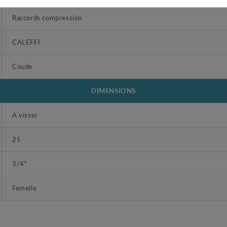
Raccords compression
CALEFFI
Coude
DIMENSIONS
A visser
25
3/4"
Femelle