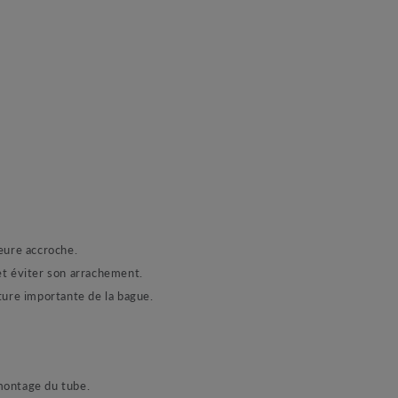
eure accroche.
 et éviter son arrachement.
ture importante de la bague.
 montage du tube.