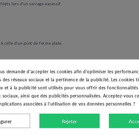
ilets lors d'un serrage excessif.
à celle d'un joint de forme plate.
us demande d'accepter les cookies afin d'optimiser les performance
s des réseaux sociaux et la pertinence de la publicité. Les cookies ti
x et à la publicité sont utilisés pour vous offrir des fonctionnalité
x sociaux, ainsi que des publicités personnalisées. Acceptez-vous c
implications associées à l'utilisation de vos données personnelles ?
CARACTÉRISTIQUES GÉNÉRALES
igurer
Rejeter
Acce
Coude laiton femelle pour tube PE 25 - 3/4"