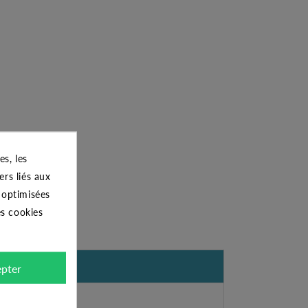
s, les
ers liés aux
s optimisées
es cookies
pter