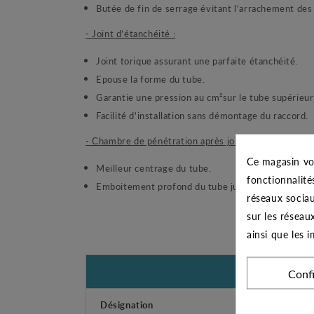
Butée de fin de serrage évitant l'arrachement des f
- Joint d’étanchéité :
Joint torique assurant une parfaite étanchéité.
Epouse la forme du tube.
Garantie une pression au cm²sur le tube supérieur 
Facilité d'installation sans démontage du raccord.
- Chambre de pénétration après joint :
Ce magasin vo
Meilleur centrage du tube.
fonctionnalité
Emboitement profond du tube jusqu'à la butée.
réseaux sociau
sur les réseau
ainsi que les 
Conf
Désignation