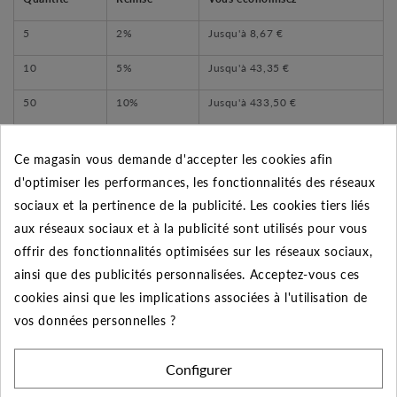
5
2%
Jusqu'à
8,67 €
10
5%
Jusqu'à
43,35 €
50
10%
Jusqu'à
433,50 €
Ce magasin vous demande d'accepter les cookies afin
d'optimiser les performances, les fonctionnalités des réseaux
DESCRIPTION DU PRODUIT
sociaux et la pertinence de la publicité. Les cookies tiers liés
aux réseaux sociaux et à la publicité sont utilisés pour vous
offrir des fonctionnalités optimisées sur les réseaux sociaux,
- Bague d'accroche du tube :
ainsi que des publicités personnalisées. Acceptez-vous ces
Renforcée avec 3 crantages usinés pour une
cookies ainsi que les implications associées à l'utilisation de
meilleure accroche.
vos données personnelles ?
Profil étudié pour faciliter la pénétration du tube et
éviter son arrachement.
Configurer
Meilleure amplitude de serrage grâce à une