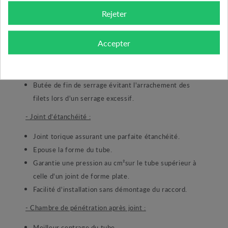
ouverture importante de la bague.
Rejeter
- Ecrou de serrage laiton matricé :
Accepter
Filetage fin métrique.
Chanfrein d'entrée pour faciliter le guidage et le
montage du tube.
Butée de fin de serrage évitant l'arrachement des
filets lors d'un serrage excessif.
- Joint d’étanchéité :
Joint torique assurant une parfaite étanchéité.
Epouse la forme du tube.
Garantie une pression au cm²sur le tube supérieur à
celle d'un joint de forme plate.
Facilité d'installation sans démontage du raccord.
- Chambre de pénétration après joint :
Meilleur centrage du tube.