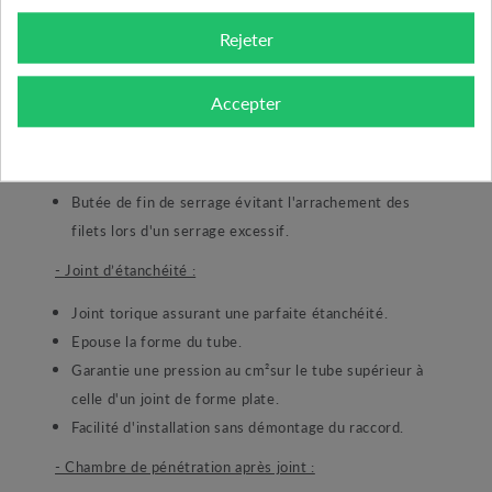
Meilleure amplitude de serrage grâce à une
ouverture importante de la bague.
Rejeter
- Ecrou de serrage laiton matricé :
Accepter
Filetage fin métrique.
Chanfrein d'entrée pour faciliter le guidage et le
montage du tube.
Butée de fin de serrage évitant l'arrachement des
filets lors d'un serrage excessif.
- Joint d’étanchéité :
Joint torique assurant une parfaite étanchéité.
Epouse la forme du tube.
Garantie une pression au cm²sur le tube supérieur à
celle d'un joint de forme plate.
Facilité d'installation sans démontage du raccord.
- Chambre de pénétration après joint :