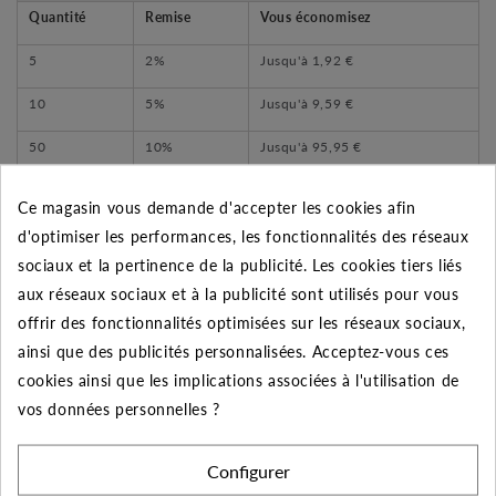
Quantité
Remise
Vous économisez
5
2%
Jusqu'à
1,92 €
10
5%
Jusqu'à
9,59 €
50
10%
Jusqu'à
95,95 €
Ce magasin vous demande d'accepter les cookies afin
d'optimiser les performances, les fonctionnalités des réseaux
sociaux et la pertinence de la publicité. Les cookies tiers liés
DESCRIPTION DU PRODUIT
aux réseaux sociaux et à la publicité sont utilisés pour vous
offrir des fonctionnalités optimisées sur les réseaux sociaux,
- Bague d'accroche du tube :
ainsi que des publicités personnalisées. Acceptez-vous ces
cookies ainsi que les implications associées à l'utilisation de
Renforcée avec 3 crantages usinés pour une
vos données personnelles ?
meilleure accroche.
Profil étudié pour faciliter la pénétration du tube et
Configurer
éviter son arrachement.