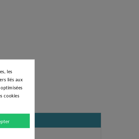
s, les
ers liés aux
s optimisées
es cookies
pter