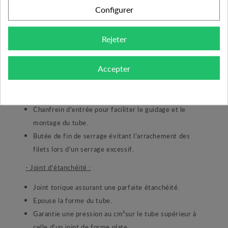
meilleure accroche.
Configurer
Profil étudié pour faciliter la pénétration du tube et
éviter son arrachement.
Rejeter
Meilleure amplitude de serrage grâce à une
ouverture importante de la bague.
Accepter
- Ecrou de serrage laiton matricé :
Filetage fin métrique.
Chanfrein d'entrée pour faciliter le guidage et le
montage du tube.
Butée de fin de serrage évitant l'arrachement des
filets lors d'un serrage excessif.
- Joint d’étanchéité :
Joint torique assurant une parfaite étanchéité.
Epouse la forme du tube.
Garantie une pression au cm²sur le tube supérieur à
celle d'un joint de forme plate.