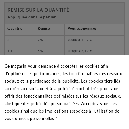
REMISE SUR LA QUANTITÉ
Appliquée dans le panier
Quantité
Remise
Vous économisez
5
2%
Jusqu'à
1,42 €
10
5%
Jusqu'à
7,12 €
50
10%
Jusqu'à
71,15 €
Ce magasin vous demande d'accepter les cookies afin
d'optimiser les performances, les fonctionnalités des réseaux
sociaux et la pertinence de la publicité. Les cookies tiers liés
aux réseaux sociaux et à la publicité sont utilisés pour vous
DESCRIPTION DU PRODUIT
offrir des fonctionnalités optimisées sur les réseaux sociaux,
ainsi que des publicités personnalisées. Acceptez-vous ces
cookies ainsi que les implications associées à l'utilisation de
- Bague d'accroche du tube :
vos données personnelles ?
Renforcée avec 3 crantages usinés pour une