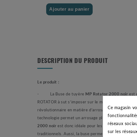
Ajouter au panier
DESCRIPTION DU PRODUIT
Le produit :
- La Buse de tuyère
MP Rotator 2000 noir
est 
ROTATOR à sut s’imposer sur le marché de l’arrosag
Ce magasin vo
révolutionnaire en matière d’arrosage. En effet, ces
fonctionnalité
technologie permet un arrosage plus lent et de très 
réseaux sociau
2000 noir
est donc idéale pour les terrains en pent
sur les réseau
traditionnels. Aussi, la buse permet un arrosage uni