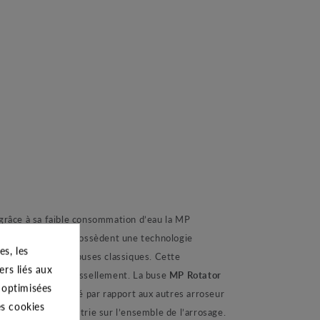
grâce à sa faible consommation d’eau la MP
de tuyères, elles possèdent une technologie
s, les
rement aux autres buses classiques. Cette
ers liés aux
idérablement le ruissellement. La buse
MP Rotator
s optimisées
 d’arrosage doublé par rapport aux autres arroseur
es cookies
c la même pluviométrie sur l’ensemble de l’arrosage.