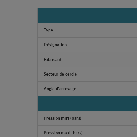
Type
Désignation
Fabricant
Secteur de cercle
Angle d'arrosage
Pression mini (bars)
Pression maxi (bars)