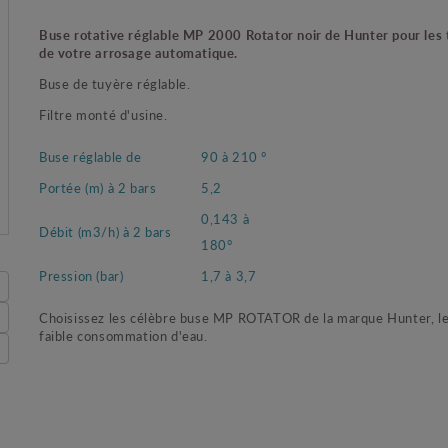
Buse rotative réglable MP 2000 Rotator noir de Hunter pour les
de votre arrosage automatique.
Buse de tuyère réglable.
Filtre monté d'usine.
Buse réglable de
90 à 210 °
Portée (m) à 2 bars
5,2
0,143 à
Débit (m3/h) à 2 bars
180°
Pression (bar)
1,7 à 3,7
Choisissez les célèbre buse MP ROTATOR de la marque Hunter, le
faible consommation d'eau.