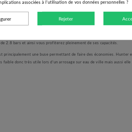
implications associées à l'utilisation de vos données personnelles ?
modèles afin de proposer un large choix pour concevoir votre arrosag
 et MP3500. Dans ces mêmes classes de portée est proposé plusieurs 
igurer
Rejeter
Acce
uses sont codifiées par couleurs afin de simplifier leurs identifications.
portée de 5.2 mètres à 2 bars de pression pour un débit de 0.143 m3/h
e 2.8 bars et ainsi vous profiterez pleinement de ses capacités.
st principalement une buse permettant de faire des économies. Hunter 
aible donc très utile lors d’un arrosage sur eau de ville mais aussi ell