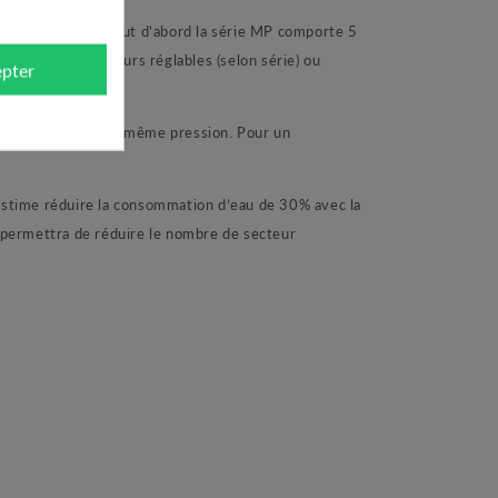
e sur mesure. Tout d’abord la série MP comporte 5
choix de secteurs réglables (selon série) ou
pter
 à 180° pour cette même pression. Pour un
estime réduire la consommation d’eau de 30% avec la
e permettra de réduire le nombre de secteur