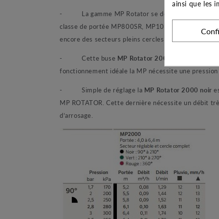
ainsi que les 
- La gamme MP Rotator se décline sous différents 
classe de portée MP800SR, MP1000, MP2000, MP3000
Conf
encore des secteurs pleins cercles fixes. Toutes ces b
- Cette buse
MP Rotator 2000 noir
offre une 
fonctionnement idéale la MP nécessite une pression d
- Simple de réglage la
MP Rotator 2000 noir
e
MP ROTATOR. Cette dernière nécessite un débit très f
d’arrosage.