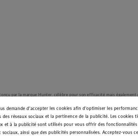
conçu par la marque Hunter, célèbre pour son efficacité mais également 
e automatique. La série Mp Rotator sont des buses femelles pour corps 
us demande d'accepter les cookies afin d'optimiser les performance
 buses rotatives ont recours à des jets multiples et multi-angles contrai
s des réseaux sociaux et la pertinence de la publicité. Les cookies ti
faible consommation d’eau, le sol absorbe mieux l’eau ce qui réduit cons
x et à la publicité sont utilisés pour vous offrir des fonctionnalité
e ou dense, pour un fonctionnement optimal la MP Rotator exige un temps
x sociaux, ainsi que des publicités personnalisées. Acceptez-vous c
forme quel que soit le débit et la portée, cet atout permet d’arroser ave