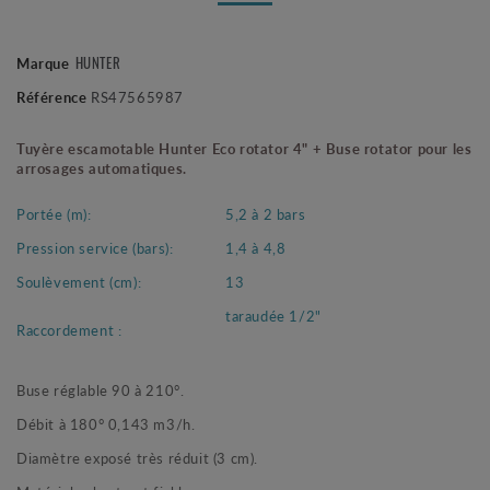
Marque
HUNTER
Référence
RS47565987
Tuyère escamotable Hunter Eco rotator 4" + Buse rotator pour les
arrosages automatiques.
Portée (m):
5,2 à 2 bars
Pression service (bars):
1,4 à 4,8
Soulèvement (cm):
13
taraudée 1/2"
Raccordement :
Buse réglable 90 à 210°.
Débit à 180° 0,143 m3/h.
Diamètre exposé très réduit (3 cm).