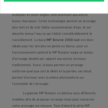
une technologie révolutionnaire en matière d’arrosage.
En effet, ces buses rotatives ont recours à des jets
multiples et multi-angles contrairement aux autres
buses classiques. Cette technologie permet un arrosage
plus lent et de très faible consommation d’eau, le sol
absorbe mieux l’eau ce qui réduit considérablement le
ruissellement. La buse
MP Rotator 2000 noir
est donc
idéale pour les terrains en pente ou dense, pour un
fonctionnement optimal la MP Rotator exige un temps
d’arrosage doublé par rapport aux autres arroseur
traditionnels. Aussi, la buse permet un arrosage
uniforme quel que soit le débit et la portée, cet atout
permet d’arroser avec la même pluviométrie sur
l’ensemble de l’arrosage.
- La gamme MP Rotator se décline sous différents
modèles afin de proposer un large choix pour concevoir
votre arrosage sur mesure. Tout d’abord la série MP