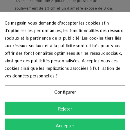
tuyère escamotable 2 pouces, elle possède un
soulèvement de 13 cm et un diamètre exposé de 3 cm.
Son ressort robuste assure une rétractation de la tige
Ce magasin vous demande d'accepter les cookies afin
efficace lors de l’arrêt de l’arrosage. Raccordé par un
d'optimiser les performances, les fonctionnalités des réseaux
taraudage femelle ½ pouces cette arroseur est simple
sociaux et la pertinence de la publicité. Les cookies tiers liés
d’installation. Cette tuyère doit fonctionner sur la plage
aux réseaux sociaux et à la publicité sont utilisés pour vous
de pression suivante : 1,4 à 4,8 bars.
offrir des fonctionnalités optimisées sur les réseaux sociaux,
L’arroseur enterré est fourni avec une buse de type MP
ainsi que des publicités personnalisées. Acceptez-vous ces
ROTATOR 2000 noir 90-210°:
cookies ainsi que les implications associées à l'utilisation de
vos données personnelles ?
La buse :
- La Buse de tuyère
MP Rotator 2000 noir
est
Configurer
conçu par la marque Hunter, célèbre pour son efficacité
mais également grâce à sa faible consommation d’eau la
Rejeter
MP ROTATOR à sut s’imposer sur le marché de
l’arrosage automatique. La série Mp Rotator sont des
Accepter
buses femelles pour corps de tuyères, elles possèdent