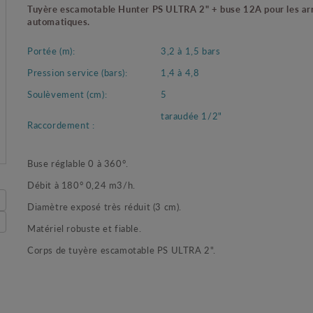
Tuyère escamotable Hunter PS ULTRA 2" + buse 12A pour les ar
automatiques.
Portée (m):
3,2 à 1,5 bars
Pression service (bars):
1,4 à 4,8
Soulèvement (cm):
5
taraudée 1/2"
Raccordement :
Buse réglable 0 à 360°.
Débit à 180° 0,24 m3/h.
Diamètre exposé très réduit (3 cm).
Matériel robuste et fiable.
Corps de tuyère escamotable PS ULTRA 2".