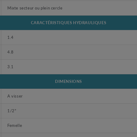
Mixte secteur ou plein cercle
CARACTÉRISTIQUES HYDRAULIQUES
1.4
4.8
3.1
DIMENSIONS
A visser
1/2"
Femelle