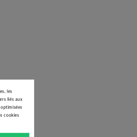
s, les
ers liés aux
s optimisées
es cookies