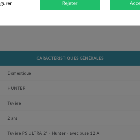
igurer
Rejeter
Acce
CARACTÉRISTIQUES GÉNÉRALES
Domestique
HUNTER
Tuyère
2 ans
Tuyère PS ULTRA 2" - Hunter - avec buse 12 A