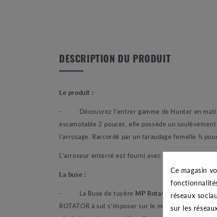
DESCRIPTION DU PRODUIT
Le produit :
- Découvrez l’entrer gamme de Hunter en matièr
escamotable 2 pouces, elle possède un soulèvement d
l’arrosage. Raccordé par un taraudage femelle ½ pouce
L’arroseur enterré est fourni avec une buse de t
Ce magasin vo
La buse :
fonctionnalité
- La Buse de tuyère
MP Rotator 1000 marron
e
réseaux sociau
ROTATOR à sut s’imposer sur le marché de l’arrosag
sur les réseau