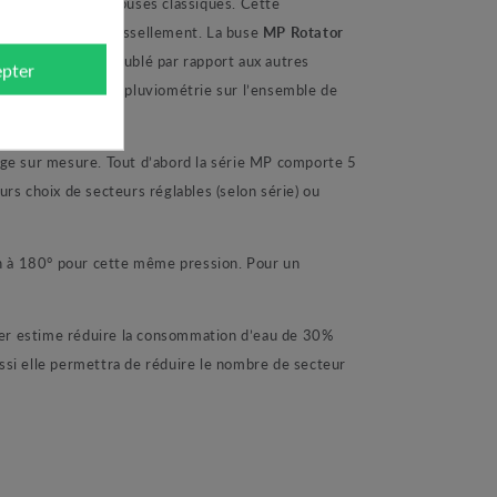
rement aux autres buses classiques. Cette
idérablement le ruissellement. La buse
MP Rotator
emps d’arrosage doublé par rapport aux autres
pter
rroser avec la même pluviométrie sur l’ensemble de
e sur mesure. Tout d’abord la série MP comporte 5
choix de secteurs réglables (selon série) ou
h à 180° pour cette même pression. Pour un
er estime réduire la consommation d’eau de 30%
ussi elle permettra de réduire le nombre de secteur