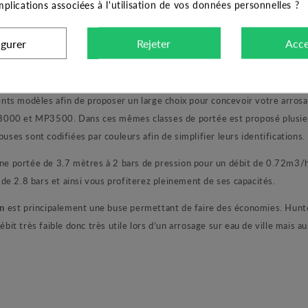
 buses rotatives ont recours à des jets multiples et multi-angles contrai
implications associées à l'utilisation de vos données personnelles ?
faible consommation d’eau, le sol absorbe mieux l’eau ce qui réduit cons
ente ou dense, pour un fonctionnement optimal la MP Rotator exige un t
igurer
Rejeter
Acce
osage uniforme quel que soit le débit et la portée, cet atout permet d’a
modèles afin de proposer un large choix pour concevoir votre arrosag
 et MP3500. Dans ces mêmes classes de portée est proposé plusieurs 
uses sont codifiées par couleurs afin de simplifier leurs identifications.
ne portée de 3.7 mètres à 2 bars de pression pour un débit de 0.72m3/
e 2.8 bars et ainsi vous profiterez pleinement de ses capacités.
n
est principalement une buse permettant de faire des économies. Hunt
t très faible donc très utile lors d’un arrosage sur eau de ville mais a