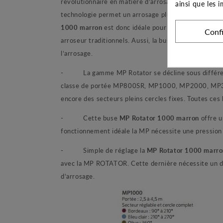
révolutionnaire en matière d’arrosage. En effet, ces
ainsi que les 
technologie permet un arrosage plus lent et de très 
1000 marron
est donc idéale pour les terrains en p
Conf
arroseur traditionnels. Aussi, la buse permet un arr
l’arrosage.
- La gamme MP Rotator se décline sous différents 
classe de portée MP800SR, MP1000, MP2000, MP3000
encore des secteurs pleins cercles fixes. Toutes ces b
- Cette buse
MP Rotator 1000 marron
offre u
fonctionnement idéale la MP nécessite une pression d
- Simple de réglage la
MP Rotator 1000 marro
avec la MP ROTATOR. Cette dernière nécessite un débi
d’arrosage.