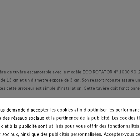
e de tuyère escamotable avec le modèle ECO ROTATOR 4" 1000 90-210
e 13 cm et un diamètre exposé de 3 cm. Son ressort robuste assure une ré
s cette arroseur est simple d’installation. Cette tuyère doit fonctionner 
ype MP ROTATOR 1000 marron 90-210°:
us demande d'accepter les cookies afin d'optimiser les performance
s des réseaux sociaux et la pertinence de la publicité. Les cookies ti
st conçu par la marque Hunter, célèbre pour son efficacité mais égalem
x et à la publicité sont utilisés pour vous offrir des fonctionnalité
e automatique. La série Mp Rotator sont des buses femelles pour corps 
x sociaux, ainsi que des publicités personnalisées. Acceptez-vous c