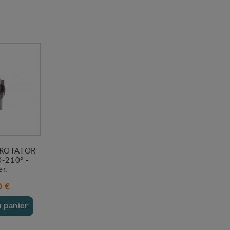
 ROTATOR
0-210° -
er.
0 €
u panier