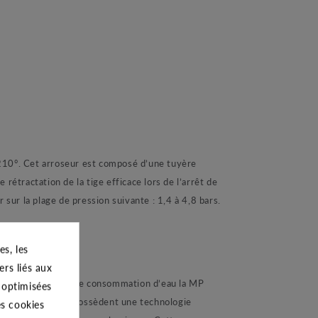
°. Cet arroseur est composé d’une tuyère
tractation de la tige efficace lors de l’arrêt de
sur la plage de pression suivante : 1,4 à 4,8 bars.
s, les
ers liés aux
ent grâce à sa faible consommation d’eau la MP
s optimisées
de tuyères, elles possèdent une technologie
es cookies