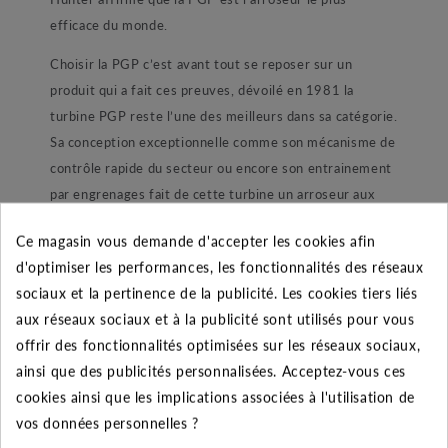
efficace du monde.
Choisir la PGP c’est avant tout se reposer sur un
produit qui a fait ces preuves, dévoilé en 1981 la
turbine PGP reste l’une des meilleurs dans sa catégorie.
Sa conception exceptionnelle comme son mécanisme de
contrôle rapide du secteur ou encore son entrainement
par engrenages fait de cette turbine un arroseur aux
performances impressionnantes. Grâce à de multiple
Ce magasin vous demande d'accepter les cookies afin
amélioration aux fils des années comme son couvercle
d'optimiser les performances, les fonctionnalités des réseaux
en caoutchouc qui protège les mécanismes de réglage,
sociaux et la pertinence de la publicité. Les cookies tiers liés
ou encore l’étude d’un large écran d’eau pour limiter
aux réseaux sociaux et à la publicité sont utilisés pour vous
l’obstruction des buses la PGP S’impose sur le marché
offrir des fonctionnalités optimisées sur les réseaux sociaux,
des turbines. En choisissant la PGP ADJ c’est
ainsi que des publicités personnalisées. Acceptez-vous ces
l’assurance d’un arrosage régulier et uniforme pour
cookies ainsi que les implications associées à l'utilisation de
preuve elle reste l’arroseur préféré des professionnels.
vos données personnelles ?
Offrant de multiple possibilité la PGP dispose à ses