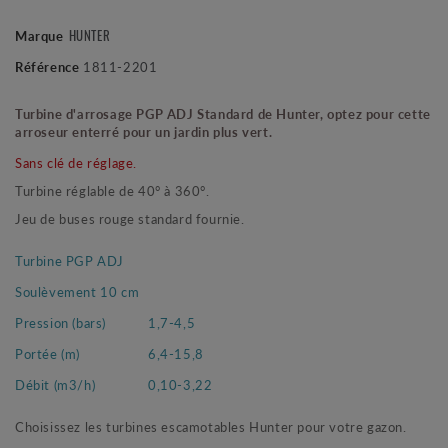
HUNTER
Marque
Référence
1811-2201
Turbine d'arrosage PGP ADJ Standard de Hunter, optez pour cette
arroseur enterré pour un jardin plus vert.
Sans clé de réglage.
Turbine réglable de 40° à 360°.
Jeu de buses rouge standard fournie.
Turbine PGP ADJ
Soulèvement 10 cm
Pression (bars)
1,7-4,5
Portée (m)
6,4-15,8
Débit (m3/h)
0,10-3,22
Choisissez les turbines escamotables Hunter pour votre gazon.