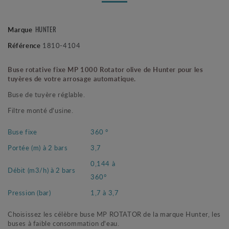
HUNTER
Marque
Référence
1810-4104
Buse rotative fixe MP 1000 Rotator olive de Hunter pour les
tuyères de votre arrosage automatique.
Buse de tuyère réglable.
Filtre monté d'usine.
Buse fixe
360 °
Portée (m) à 2 bars
3,7
0,144 à
Débit (m3/h) à 2 bars
360°
Pression (bar)
1,7 à 3,7
Choisissez les célèbre buse MP ROTATOR de la marque Hunter, les
buses à faible consommation d'eau.