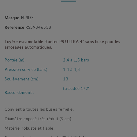
HUNTER
Marque
Référence
RS59846558
Tuyère escamotable Hunter PS ULTRA 4" sans buse pour les
arrosages automatiques.
Portée (m):
2,4 à 1,5 bars
Pression service (bars):
1,4 à 4,8
Soulèvement (cm):
13
taraudée 1/2"
Raccordement :
Convient à toutes les buses femelle.
Diamètre exposé très réduit (3 cm).
Matériel robuste et fiable.