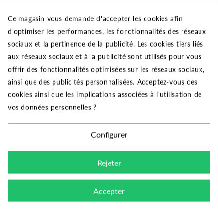
A
A
Ce magasin vous demande d'accepter les cookies afin
3.56 €
3.56 €
d'optimiser les performances, les fonctionnalités des réseaux
Ajouter au panier
Ajouter au panier
sociaux et la pertinence de la publicité. Les cookies tiers liés
aux réseaux sociaux et à la publicité sont utilisés pour vous
offrir des fonctionnalités optimisées sur les réseaux sociaux,
ainsi que des publicités personnalisées. Acceptez-vous ces
cookies ainsi que les implications associées à l'utilisation de
vos données personnelles ?
DESCRIPTION DU PRODUIT
Configurer
Rejeter
Le produit :
- Découvrez l’entrer gamme de Hunter en matière
Accepter
de tuyère escamotable avec le modèle PS ULTRA 04.
Cet arroseur est composé d’une tuyère escamotable 4