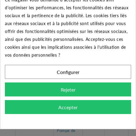
d'optimiser les performances, les fonctionnalités des réseaux
Autres produits de la gamme :
sociaux et la pertinence de la publicité. Les cookies tiers liés
-
La gamme MXS existe en version triphasée,
aux réseaux sociaux et à la publicité sont utilisés pour vous
monophasée avec ou sans flotteur, avec ou sans coffret
offrir des fonctionnalités optimisées sur les réseaux sociaux,
de démarrage.
ainsi que des publicités personnalisées. Acceptez-vous ces
cookies ainsi que les implications associées à l'utilisation de
Autres accessoires :
vos données personnelles ?
-
Cette pompe est livrée avec un câble de 20
mètres.
Configurer
Rejeter
Moteur
2900
tr
Référence
Désignation
Accepter
Intensité
Co
Tension
(A)
(µ
Pompe de