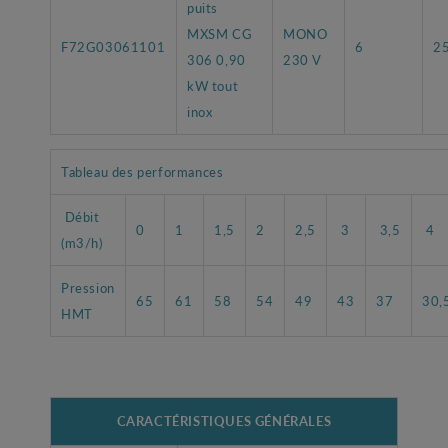
puits
MXSM CG
MONO
F72G03061101
6
2
306 0,90
230 V
kW tout
inox
Tableau des performances
Débit
0
1
1,5
2
2,5
3
3,5
4
(m3/h)
Pression
65
61
58
54
49
43
37
30,
HMT
CARACTÉRISTIQUES GÉNÉRALES