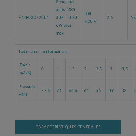
Pompe de
puits MXS
TRI
F72F03072001
307 T 0,90
2,6
N/
400 V
kW tout
inox
Tableau des performances
Débit
0
1
1,5
2
2,5
3
3,5
(m3/h)
Pression
77,5
71
66,5
61
55
49
42
HMT
CARACTÉRISTIQUES GÉNÉRALES