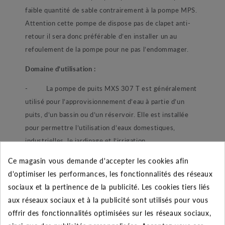
faible quantité de sable contrairement à la pompe MPS.
Attention cette pompe de dispose pas de clapet anti-
retour il sera donc préférable d’en installer un au
refoulement de la pompe pour ne pas l’endommager.
Domaine d’utilisation :
-
La pompe de puits MXS 307 T est généralement
utilisé pour l’approvisionnement d’eau à partie d’un
puits, d’un bassin ou d’un réservoir. Elle est installée
pour permettre l’utilisation d’eaux domestiques,
industrielles, le jardinage et l’irrigation.
Ses points forts :
Ce magasin vous demande d'accepter les cookies afin
d'optimiser les performances, les fonctionnalités des réseaux
-
Particulièrement robuste cette pompe en
sociaux et la pertinence de la publicité. Les cookies tiers liés
matériaux inoxydables est dotée d’une double garniture
aux réseaux sociaux et à la publicité sont utilisés pour vous
mécanique. Cette dernière permet une parfaite
offrir des fonctionnalités optimisées sur les réseaux sociaux,
étanchéité du moteur. D’une fiabilité extrême la pompe