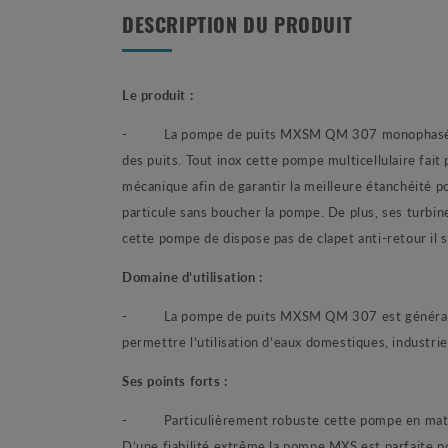
DESCRIPTION DU PRODUIT
Le produit :
-
La pompe de puits MXSM QM 307 monophasée de
des puits. Tout inox cette pompe multicellulaire fa
mécanique afin de garantir la meilleure étanchéité p
particule sans boucher la pompe. De plus, ses turbin
cette pompe de dispose pas de clapet anti-retour il
Domaine d’utilisation :
-
La pompe de puits MXSM QM 307 est généralemen
permettre l’utilisation d’eaux domestiques, industriell
Ses points forts :
-
Particulièrement robuste cette pompe en maté
D’une fiabilité extrême la pompe MXS est parfaite po