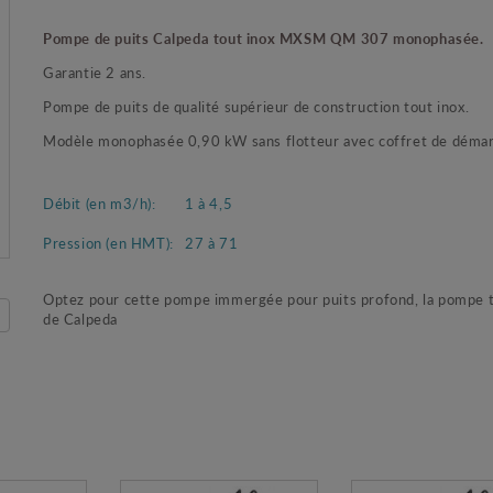
Pompe de puits Calpeda tout inox MXSM QM 307 monophasée.
Garantie 2 ans.
Pompe de puits de qualité supérieur de construction tout inox.
Modèle monophasée 0,90 kW sans flotteur avec coffret de démar
Débit (en m3/h):
1 à 4,5
Pression (en HMT):
27 à 71
Optez pour cette pompe immergée pour puits profond, la pompe t
de Calpeda