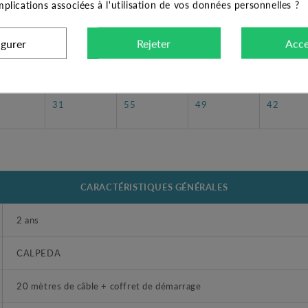
implications associées à l'utilisation de vos données personnelles ?
igurer
Rejeter
Acce
2
2,5
3
3,5
5
31
55
49
42
CARACTÉRISTIQUES GÉNÉRALES
2 ans
CALPEDA
20 mètres de câble + coffret de démarrage