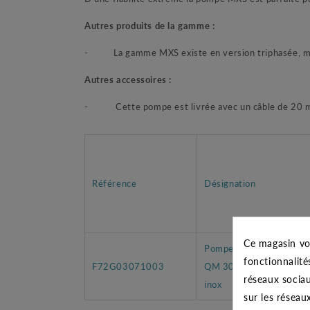
Autres produits de la gamme :
-
La gamme MXS existe en version triphasée, m
Autres accessoires :
-
Cette pompe est livrée avec un câble de 20 
Référence
Désignation
Ce magasin vo
Pompe de puits MXSM
fonctionnalité
F72G03071003
QM 307 0,90 kW tout
réseaux sociau
inox
sur les réseau