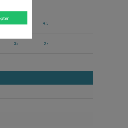
pter
4
4,5
35
27