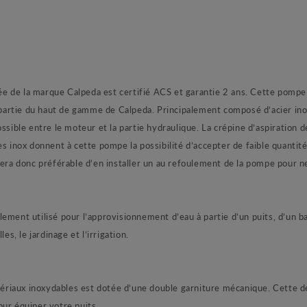
 la marque Calpeda est certifié ACS et garantie 2 ans. Cette pompe c
it partie du haut de gamme de Calpeda. Principalement composé d’acier i
ossible entre le moteur et la partie hydraulique. La crépine d’aspiratio
es inox donnent à cette pompe la possibilité d’accepter de faible quanti
 sera donc préférable d’en installer un au refoulement de la pompe pour 
t utilisé pour l’approvisionnement d’eau à partie d’un puits, d’un bass
es, le jardinage et l’irrigation.
riaux inoxydables est dotée d’une double garniture mécanique. Cette d
ur équiper votre puits.