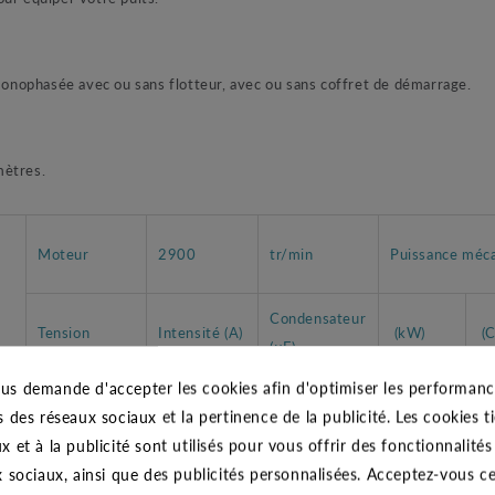
onophasée avec ou sans flotteur, avec ou sans coffret de démarrage.
mètres.
Moteur
2900
tr/min
Puissance méc
Condensateur
Tension
Intensité (A)
(kW)
(C
(µF)
us demande d'accepter les cookies afin d'optimiser les performance
s des réseaux sociaux et la pertinence de la publicité. Les cookies ti
MONO 230 V
6,6
25
0,90
1
x et à la publicité sont utilisés pour vous offrir des fonctionnalité
x sociaux, ainsi que des publicités personnalisées. Acceptez-vous c