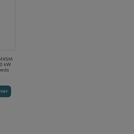
 MXSM
90 kW
lpeda
€
nier