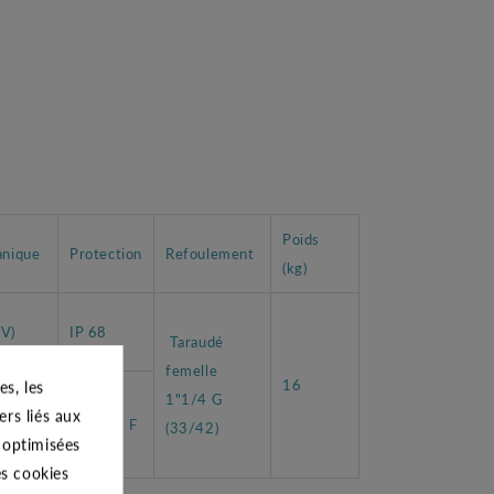
Poids
anique
Protection
Refoulement
(kg)
V)
IP 68
Taraudé
femelle
16
s, les
1"1/4 G
ers liés aux
CLASSE F
(33/42)
s optimisées
es cookies