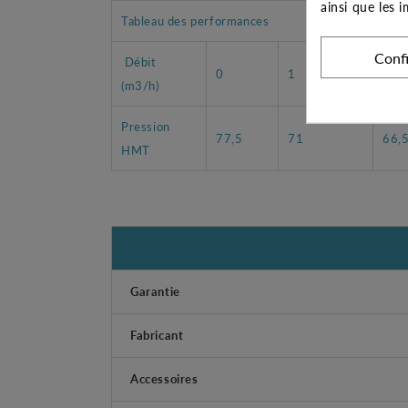
ainsi que les 
Tableau des performances
Conf
Débit
0
1
1,5
(m3/h)
Pression
77,5
71
66,
HMT
Garantie
Fabricant
Accessoires